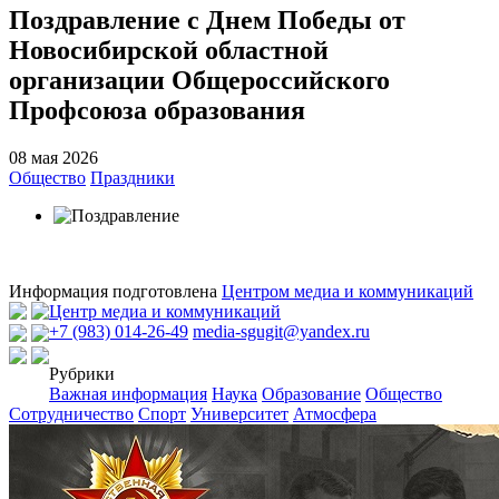
Поздравление с Днем Победы от
Новосибирской областной
организации Общероссийского
Профсоюза образования
08 мая 2026
Общество
Праздники
Информация подготовлена
Центром медиа и коммуникаций
Центр медиа и коммуникаций
+7 (983) 014-26-49
media-sgugit@yandex.ru
Рубрики
Важная информация
Наука
Образование
Общество
Сотрудничество
Спорт
Университет
Атмосфера