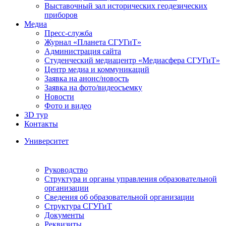
Выставочный зал исторических геодезических
приборов
Медиа
Пресс-служба
Журнал «Планета СГУГиТ»
Администрация сайта
Студенческий медиацентр «Медиасфера СГУГиТ»
Центр медиа и коммуникаций
Заявка на анонс/новость
Заявка на фото/видеосъемку
Новости
Фото и видео
3D тур
Контакты
Университет
Руководство
Структура и органы управления образовательной
организации
Сведения об образовательной организации
Структура СГУГиТ
Документы
Реквизиты