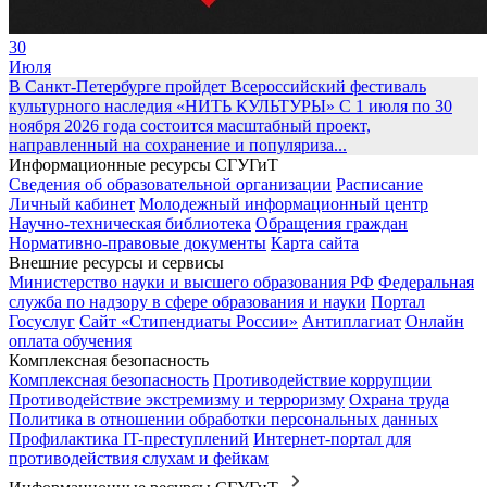
30
Июля
В Санкт-Петербурге пройдет Всероссийский фестиваль
культурного наследия «НИТЬ КУЛЬТУРЫ»
С 1 июля по 30
ноября 2026 года состоится масштабный проект,
направленный на сохранение и популяриза...
Информационные ресурсы СГУГиТ
Сведения об образовательной организации
Расписание
Личный кабинет
Молодежный информационный центр
Научно-техническая библиотека
Обращения граждан
Нормативно-правовые документы
Карта сайта
Внешние ресурсы и сервисы
Министерство науки и высшего образования РФ
Федеральная
служба по надзору в сфере образования и науки
Портал
Госуслуг
Сайт «Стипендиаты России»
Антиплагиат
Онлайн
оплата обучения
Комплексная безопасность
Комплексная безопасность
Противодействие коррупции
Противодействие экстремизму и терроризму
Охрана труда
Политика в отношении обработки персональных данных
Профилактика IT-преступлений
Интернет-портал для
противодействия слухам и фейкам