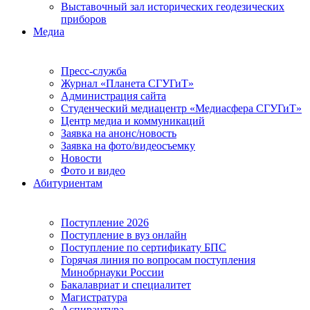
Выставочный зал исторических геодезических
приборов
Медиа
Пресс-служба
Журнал «Планета СГУГиТ»
Администрация сайта
Студенческий медиацентр «Медиасфера СГУГиТ»
Центр медиа и коммуникаций
Заявка на анонс/новость
Заявка на фото/видеосъемку
Новости
Фото и видео
Абитуриентам
Поступление 2026
Поступление в вуз онлайн
Поступление по сертификату БПС
Горячая линия по вопросам поступления
Минобрнауки России
Бакалавриат и специалитет
Магистратура
Аспирантура