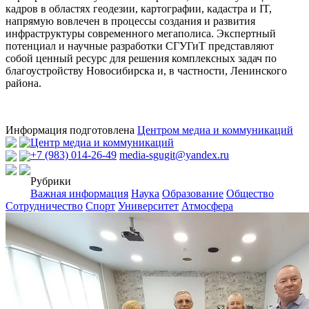
кадров в областях геодезии, картографии, кадастра и IT,
напрямую вовлечен в процессы создания и развития
инфраструктуры современного мегаполиса. Экспертный
потенциал и научные разработки СГУГиТ представляют
собой ценный ресурс для решения комплексных задач по
благоустройству Новосибирска и, в частности, Ленинского
района.
Информация подготовлена
Центром медиа и коммуникаций
Центр медиа и коммуникаций
+7 (983) 014-26-49
media-sgugit@yandex.ru
Рубрики
Важная информация
Наука
Образование
Общество
Сотрудничество
Спорт
Университет
Атмосфера