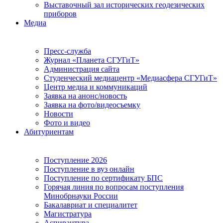
Выставочный зал исторических геодезических
приборов
Медиа
Пресс-служба
Журнал «Планета СГУГиТ»
Администрация сайта
Студенческий медиацентр «Медиасфера СГУГиТ»
Центр медиа и коммуникаций
Заявка на анонс/новость
Заявка на фото/видеосъемку
Новости
Фото и видео
Абитуриентам
Поступление 2026
Поступление в вуз онлайн
Поступление по сертификату БПС
Горячая линия по вопросам поступления
Минобрнауки России
Бакалавриат и специалитет
Магистратура
Аспирантура