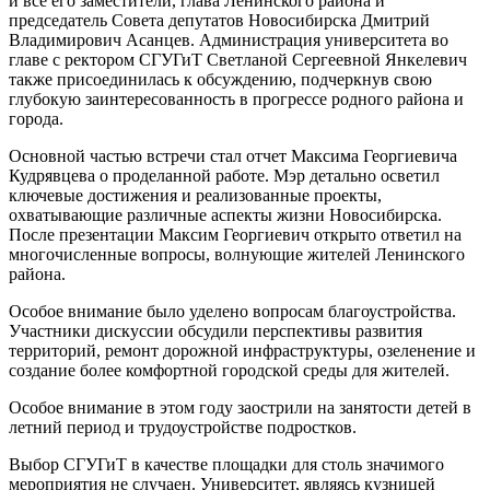
и все его заместители, глава Ленинского района и
председатель Совета депутатов Новосибирска Дмитрий
Владимирович Асанцев. Администрация университета во
главе с ректором СГУГиТ Светланой Сергеевной Янкелевич
также присоединилась к обсуждению, подчеркнув свою
глубокую заинтересованность в прогрессе родного района и
города.
Основной частью встречи стал отчет Максима Георгиевича
Кудрявцева о проделанной работе. Мэр детально осветил
ключевые достижения и реализованные проекты,
охватывающие различные аспекты жизни Новосибирска.
После презентации Максим Георгиевич открыто ответил на
многочисленные вопросы, волнующие жителей Ленинского
района.
Особое внимание было уделено вопросам благоустройства.
Участники дискуссии обсудили перспективы развития
территорий, ремонт дорожной инфраструктуры, озеленение и
создание более комфортной городской среды для жителей.
Особое внимание в этом году заострили на занятости детей в
летний период и трудоустройстве подростков.
Выбор СГУГиТ в качестве площадки для столь значимого
мероприятия не случаен. Университет, являясь кузницей