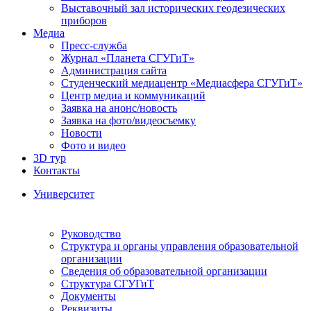
Выставочный зал исторических геодезических
приборов
Медиа
Пресс-служба
Журнал «Планета СГУГиТ»
Администрация сайта
Студенческий медиацентр «Медиасфера СГУГиТ»
Центр медиа и коммуникаций
Заявка на анонс/новость
Заявка на фото/видеосъемку
Новости
Фото и видео
3D тур
Контакты
Университет
Руководство
Структура и органы управления образовательной
организации
Сведения об образовательной организации
Структура СГУГиТ
Документы
Реквизиты