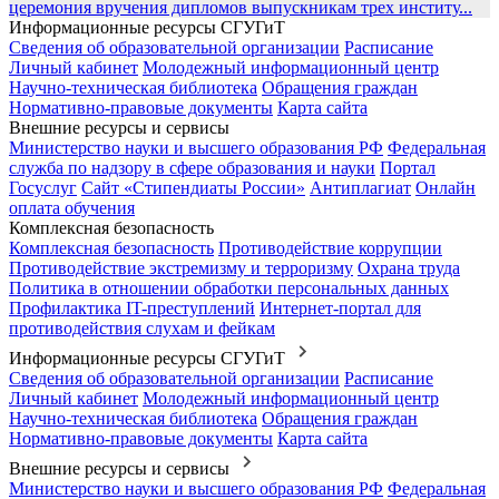
церемония вручения дипломов выпускникам трех институ...
Информационные ресурсы СГУГиТ
Сведения об образовательной организации
Расписание
Личный кабинет
Молодежный информационный центр
Научно-техническая библиотека
Обращения граждан
Нормативно-правовые документы
Карта сайта
Внешние ресурсы и сервисы
Министерство науки и высшего образования РФ
Федеральная
служба по надзору в сфере образования и науки
Портал
Госуслуг
Сайт «Стипендиаты России»
Антиплагиат
Онлайн
оплата обучения
Комплексная безопасность
Комплексная безопасность
Противодействие коррупции
Противодействие экстремизму и терроризму
Охрана труда
Политика в отношении обработки персональных данных
Профилактика IT-преступлений
Интернет-портал для
противодействия слухам и фейкам
Информационные ресурсы СГУГиТ
Сведения об образовательной организации
Расписание
Личный кабинет
Молодежный информационный центр
Научно-техническая библиотека
Обращения граждан
Нормативно-правовые документы
Карта сайта
Внешние ресурсы и сервисы
Министерство науки и высшего образования РФ
Федеральная