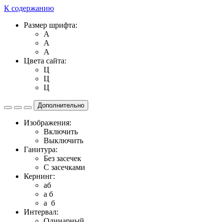
К содержанию
Размер шрифта:
A
A
A
Цвета сайта:
Ц
Ц
Ц
Дополнительно
Изображения:
Включить
Выключить
Ганитура:
Без засечек
С засечками
Кернинг:
aб
a б
a б
Интервал:
Одинарный