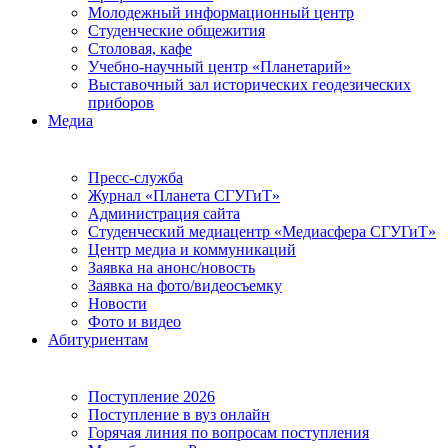
Молодежный информационный центр
Студенческие общежития
Столовая, кафе
Учебно-научный центр «Планетарий»
Выставочный зал исторических геодезических
приборов
Медиа
Пресс-служба
Журнал «Планета СГУГиТ»
Администрация сайта
Студенческий медиацентр «Медиасфера СГУГиТ»
Центр медиа и коммуникаций
Заявка на анонс/новость
Заявка на фото/видеосъемку
Новости
Фото и видео
Абитуриентам
Поступление 2026
Поступление в вуз онлайн
Горячая линия по вопросам поступления