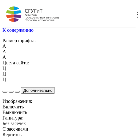
К содержанию
Размер шрифта:
A
A
A
Цвета сайта:
Ц
Ц
Ц
Дополнительно
Изображения:
Включить
Выключить
Ганитура:
Без засечек
С засечками
Кернинг: