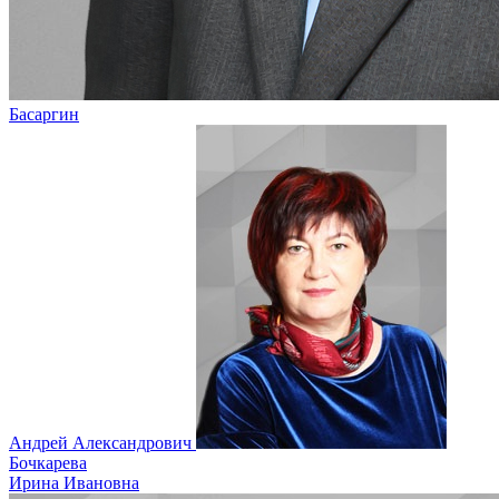
Басаргин
Андрей Александрович
Бочкарева
Ирина Ивановна