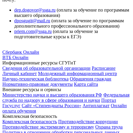
dep.dogovor@ssga.ru
(оплата за обучение по программам
высшего образования)
dposgugit@mail.ru
(оплата за обучение по программам
дополнительного профессионального образования)
priem.com@ssga.ru
(оплата за обучение за
подготовительные курсы к ЕГЭ)
Сбербанк Онлайн
ВТБ Онлайн
Информационные ресурсы СГУГиТ
Сведения об образовательной организации
Расписание
Личный кабинет
Молодежный информационный центр
Научно-техническая библиотека
Обращения граждан
Нормативно-правовые документы
Карта сайта
Внешние ресурсы и сервисы
Министерство науки и высшего образования РФ
Федеральная
служба по надзору в сфере образования и науки
Портал
Госуслуг
Сайт «Стипендиаты России»
Антиплагиат
Онлайн
оплата обучения
Комплексная безопасность
Комплексная безопасность
Противодействие коррупции
Противодействие экстремизму и терроризму
Охрана труда
Политика в отношении обработки персональных данных