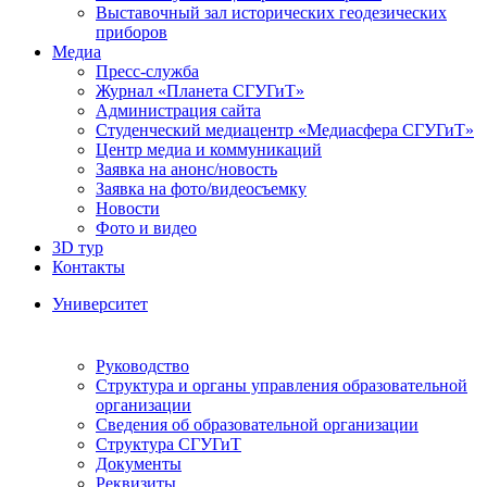
Выставочный зал исторических геодезических
приборов
Медиа
Пресс-служба
Журнал «Планета СГУГиТ»
Администрация сайта
Студенческий медиацентр «Медиасфера СГУГиТ»
Центр медиа и коммуникаций
Заявка на анонс/новость
Заявка на фото/видеосъемку
Новости
Фото и видео
3D тур
Контакты
Университет
Руководство
Структура и органы управления образовательной
организации
Сведения об образовательной организации
Структура СГУГиТ
Документы
Реквизиты