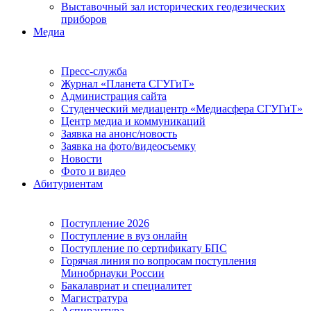
Выставочный зал исторических геодезических
приборов
Медиа
Пресс-служба
Журнал «Планета СГУГиТ»
Администрация сайта
Студенческий медиацентр «Медиасфера СГУГиТ»
Центр медиа и коммуникаций
Заявка на анонс/новость
Заявка на фото/видеосъемку
Новости
Фото и видео
Абитуриентам
Поступление 2026
Поступление в вуз онлайн
Поступление по сертификату БПС
Горячая линия по вопросам поступления
Минобрнауки России
Бакалавриат и специалитет
Магистратура
Аспирантура