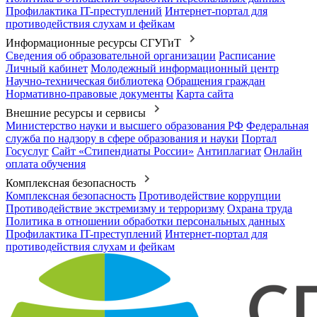
Профилактика IT-преступлений
Интернет-портал для
противодействия слухам и фейкам
Информационные ресурсы СГУГиТ
Сведения об образовательной организации
Расписание
Личный кабинет
Молодежный информационный центр
Научно-техническая библиотека
Обращения граждан
Нормативно-правовые документы
Карта сайта
Внешние ресурсы и сервисы
Министерство науки и высшего образования РФ
Федеральная
служба по надзору в сфере образования и науки
Портал
Госуслуг
Сайт «Стипендиаты России»
Антиплагиат
Онлайн
оплата обучения
Комплексная безопасность
Комплексная безопасность
Противодействие коррупции
Противодействие экстремизму и терроризму
Охрана труда
Политика в отношении обработки персональных данных
Профилактика IT-преступлений
Интернет-портал для
противодействия слухам и фейкам