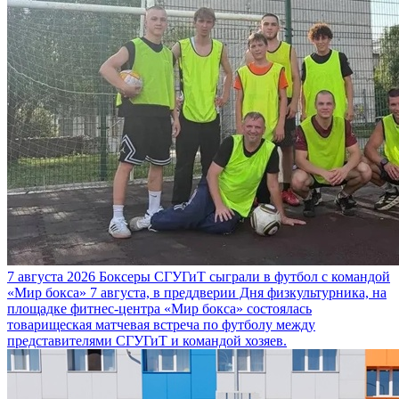
7 августа 2026
Боксеры СГУГиТ сыграли в футбол с командой
«Мир бокса»
7 августа, в преддверии Дня физкультурника, на
площадке фитнес-центра «Мир бокса» состоялась
товарищеская матчевая встреча по футболу между
представителями СГУГиТ и командой хозяев.