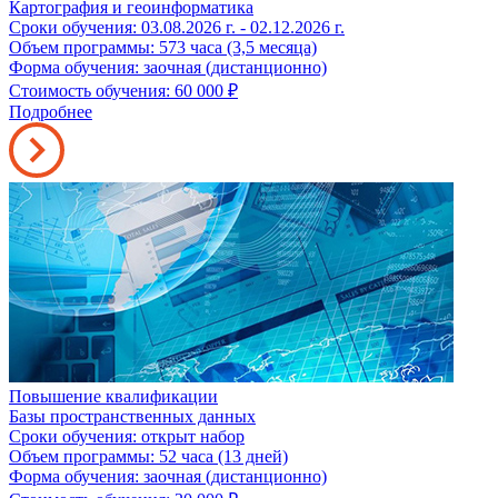
Картография и геоинформатика
Сроки обучения: 03.08.2026 г. - 02.12.2026 г.
Объем программы: 573 часа (3,5 месяца)
Форма обучения: заочная (дистанционно)
Стоимость обучения: 60 000
₽
Подробнее
Повышение квалификации
Базы пространственных данных
Сроки обучения: открыт набор
Объем программы: 52 часа (13 дней)
Форма обучения: заочная (дистанционно)