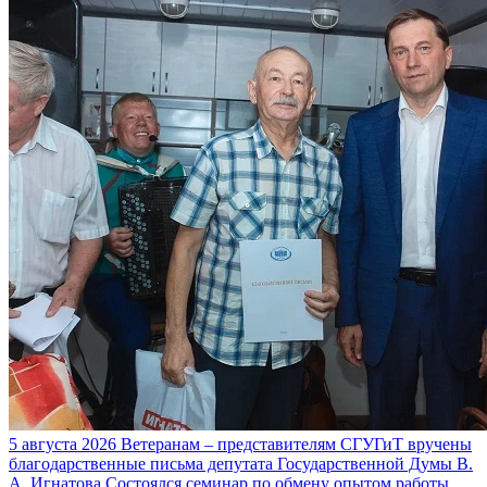
5 августа 2026
Ветеранам – представителям СГУГиТ вручены
благодарственные письма депутата Государственной Думы В.
А. Игнатова
Состоялся семинар по обмену опытом работы