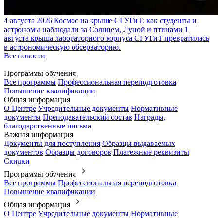
4 августа 2026
Космос на крыше СГУГиТ: как студенты и
астрономы наблюдали за Солнцем, Луной и птицами
1
августа крыша лабораторного корпуса СГУГиТ превратилась
в астрономическую обсерваторию.
Все новости
Программы обучения
Все программы
Профессиональная переподготовка
Повышение квалификации
Общая информация
О Центре
Учредительные документы
Нормативные
документы
Преподавательский состав
Награды,
благодарственные письма
Важная информация
Документы для поступления
Образцы выдаваемых
документов
Образцы договоров
Платежные реквизиты
Скидки
Программы обучения
Все программы
Профессиональная переподготовка
Повышение квалификации
Общая информация
О Центре
Учредительные документы
Нормативные