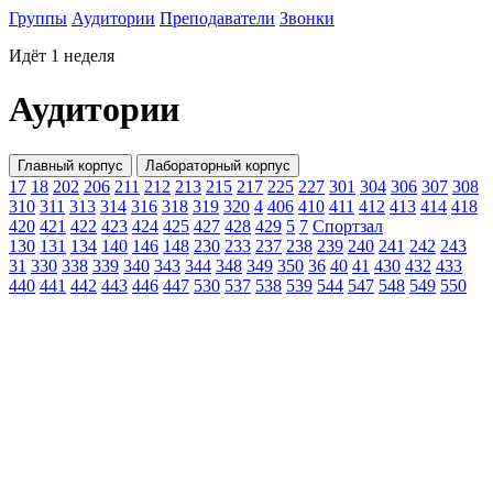
Группы
Аудитории
Преподаватели
Звонки
Идёт 1 неделя
Аудитории
Главный корпус
Лабораторный корпус
17
18
202
206
211
212
213
215
217
225
227
301
304
306
307
308
310
311
313
314
316
318
319
320
4
406
410
411
412
413
414
418
420
421
422
423
424
425
427
428
429
5
7
Спортзал
130
131
134
140
146
148
230
233
237
238
239
240
241
242
243
31
330
338
339
340
343
344
348
349
350
36
40
41
430
432
433
440
441
442
443
446
447
530
537
538
539
544
547
548
549
550