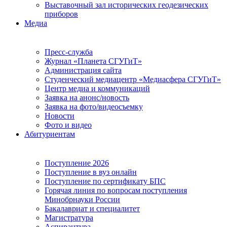
Выставочный зал исторических геодезических
приборов
Медиа
Пресс-служба
Журнал «Планета СГУГиТ»
Администрация сайта
Студенческий медиацентр «Медиасфера СГУГиТ»
Центр медиа и коммуникаций
Заявка на анонс/новость
Заявка на фото/видеосъемку
Новости
Фото и видео
Абитуриентам
Поступление 2026
Поступление в вуз онлайн
Поступление по сертификату БПС
Горячая линия по вопросам поступления
Минобрнауки России
Бакалавриат и специалитет
Магистратура
Аспирантура