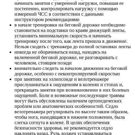
начинать занятия с умеренной нагрузки, повышая ее
постепенно, контролировать нагрузку с помощью
измерений ЧСС в соответствии с данными
инструктором рекомендациями
в начале тренировки на беговой дорожке необходимо
становиться на подставки по краям движущей ленты,
установить минимальную скорость и начинать
тренировку после того, как лента пришла в движение.
Нельзя сходить с тренажера до полной остановки ленты
никогда не оборачиваться назад, находясь на
включенной беговой дорожке, не разговаривать с
человеком, стоящим позади
внимательно следить за началом движения на беговой
дорожке, особенно с неконтролируемой скоростью
при занятиях на эллипсоиде и велотренажере
прислушиваться к ощущениям в коленях и стопах и,
прекращать занятия при возникновении в них болевых
ощущений. Боли и возможные последующие травмы
могут быть обусловлены наличием ортопедических
проблем или анатомических особенностей. Седло
велотренажера регулировать по высоте таким образом,
чтобы нога, находящаяся в нижнем положении, была
слегка согнута в колене. В целях обеспечения
безопасности здоровья, не рекомендуется седло
наклонять назад. Руль должен устанавливаться