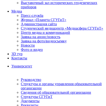
Выставочный зал исторических геодезических
приборов
Медиа
Пресс-служба
Журнал «Планета СГУГиТ»
Администрация сайта
Студенческий медиацентр «Медиасфера СГУГиТ»
Центр медиа и коммуникаций
Заявка на анонс/новость
Заявка на фото/видеосъемку
Новости
Фото и видео
3D тур
Контакты
Университет
Руководство
Структура и органы управления образовательной
организации
Сведения об образовательной организации
Структура СГУГиТ
Документы
Реквизиты