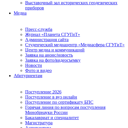
Выставочный зал исторических геодезических
приборов
Медиа
Пресс-служба
Журнал «Планета СГУГиТ»
Администрация сайта
Студенческий медиацентр «Медиасфера СГУГиТ»
Центр медиа и коммуникаций
Заявка на анонс/новость
Заявка на фото/видеосъемку
Новости
Фото и видео
Абитуриентам
Поступление 2026
Поступление в вуз онлайн
Поступление по сертификату БПС
Горячая линия по вопросам поступления
Минобрнауки России
Бакалавриат и специалитет
Магистратура
Аспирантура