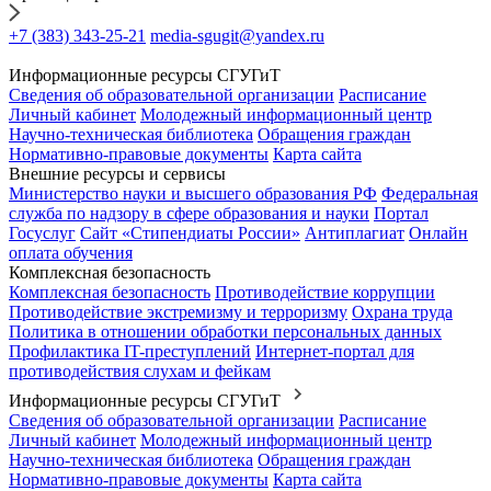
+7 (383) 343-25-21
media-sgugit@yandex.ru
Информационные ресурсы СГУГиТ
Сведения об образовательной организации
Расписание
Личный кабинет
Молодежный информационный центр
Научно-техническая библиотека
Обращения граждан
Нормативно-правовые документы
Карта сайта
Внешние ресурсы и сервисы
Министерство науки и высшего образования РФ
Федеральная
служба по надзору в сфере образования и науки
Портал
Госуслуг
Сайт «Стипендиаты России»
Антиплагиат
Онлайн
оплата обучения
Комплексная безопасность
Комплексная безопасность
Противодействие коррупции
Противодействие экстремизму и терроризму
Охрана труда
Политика в отношении обработки персональных данных
Профилактика IT-преступлений
Интернет-портал для
противодействия слухам и фейкам
Информационные ресурсы СГУГиТ
Сведения об образовательной организации
Расписание
Личный кабинет
Молодежный информационный центр
Научно-техническая библиотека
Обращения граждан
Нормативно-правовые документы
Карта сайта