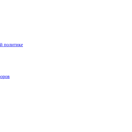
ой политике
боров