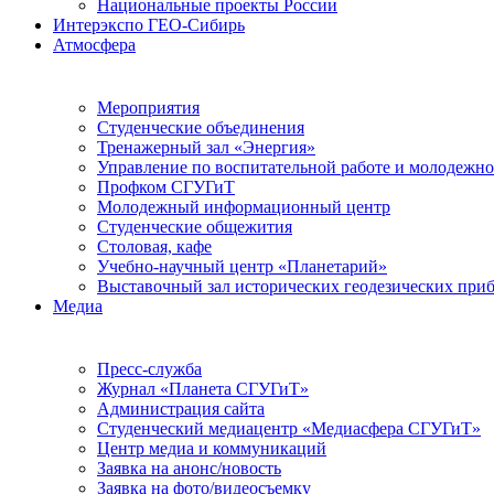
Национальные проекты России
Интерэкспо ГЕО-Сибирь
Атмосфера
Мероприятия
Студенческие объединения
Тренажерный зал «Энергия»
Управление по воспитательной работе и молодежн
Профком СГУГиТ
Молодежный информационный центр
Студенческие общежития
Столовая, кафе
Учебно-научный центр «Планетарий»
Выставочный зал исторических геодезических при
Медиа
Пресс-служба
Журнал «Планета СГУГиТ»
Администрация сайта
Студенческий медиацентр «Медиасфера СГУГиТ»
Центр медиа и коммуникаций
Заявка на анонс/новость
Заявка на фото/видеосъемку