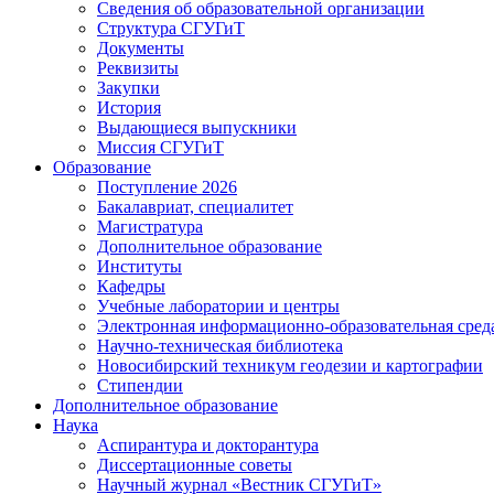
Сведения об образовательной организации
Структура СГУГиТ
Документы
Реквизиты
Закупки
История
Выдающиеся выпускники
Миссия СГУГиТ
Образование
Поступление 2026
Бакалавриат, специалитет
Магистратура
Дополнительное образование
Институты
Кафедры
Учебные лаборатории и центры
Электронная информационно-образовательная сред
Научно-техническая библиотека
Новосибирский техникум геодезии и картографии
Стипендии
Дополнительное образование
Наука
Аспирантура и докторантура
Диссертационные советы
Научный журнал «Вестник СГУГиТ»