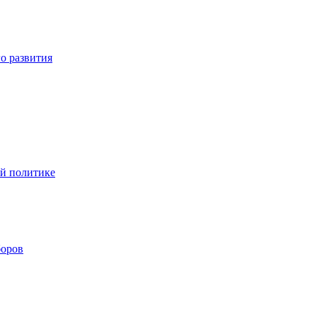
о развития
ой политике
боров