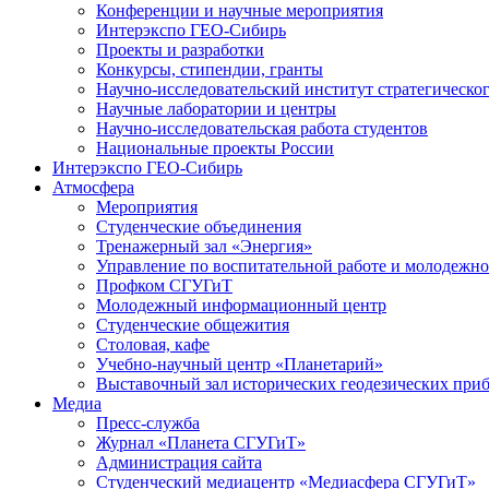
Конференции и научные мероприятия
Интерэкспо ГЕО-Сибирь
Проекты и разработки
Конкурсы, стипендии, гранты
Научно-исследовательский институт стратегическог
Научные лаборатории и центры
Научно-исследовательская работа студентов
Национальные проекты России
Интерэкспо ГЕО-Сибирь
Атмосфера
Мероприятия
Студенческие объединения
Тренажерный зал «Энергия»
Управление по воспитательной работе и молодежн
Профком СГУГиТ
Молодежный информационный центр
Студенческие общежития
Столовая, кафе
Учебно-научный центр «Планетарий»
Выставочный зал исторических геодезических при
Медиа
Пресс-служба
Журнал «Планета СГУГиТ»
Администрация сайта
Студенческий медиацентр «Медиасфера СГУГиТ»