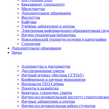
Бакалавриат, специалитет
Магистратура
Дополнительное образование
Институты
Кафедры
Учебные лаборатории и центры
Электронная информационно-образовательная сред
Научно-техническая библиотека
Новосибирский техникум геодезии и картографии
Стипендии
Дополнительное образование
Наука
Аспирантура и докторантура
Диссертационные советы
Научный журнал «Вестник СГУГиТ»
Конференции и научные мероприятия
Интерэкспо ГЕО-Сибирь
Проекты и разработки
Конкурсы, стипендии, гранты
Научно-исследовательский институт стратегическог
Научные лаборатории и центры
Научно-исследовательская работа студентов