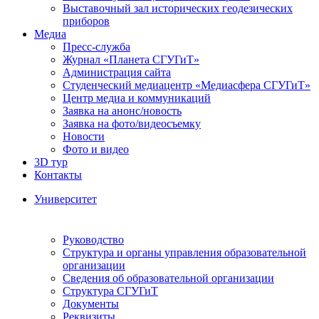
Выставочный зал исторических геодезических
приборов
Медиа
Пресс-служба
Журнал «Планета СГУГиТ»
Администрация сайта
Студенческий медиацентр «Медиасфера СГУГиТ»
Центр медиа и коммуникаций
Заявка на анонс/новость
Заявка на фото/видеосъемку
Новости
Фото и видео
3D тур
Контакты
Университет
Руководство
Структура и органы управления образовательной
организации
Сведения об образовательной организации
Структура СГУГиТ
Документы
Реквизиты