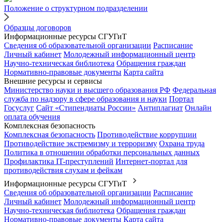
Положение о структурном подразделении
Образцы договоров
Информационные ресурсы СГУГиТ
Сведения об образовательной организации
Расписание
Личный кабинет
Молодежный информационный центр
Научно-техническая библиотека
Обращения граждан
Нормативно-правовые документы
Карта сайта
Внешние ресурсы и сервисы
Министерство науки и высшего образования РФ
Федеральная
служба по надзору в сфере образования и науки
Портал
Госуслуг
Сайт «Стипендиаты России»
Антиплагиат
Онлайн
оплата обучения
Комплексная безопасность
Комплексная безопасность
Противодействие коррупции
Противодействие экстремизму и терроризму
Охрана труда
Политика в отношении обработки персональных данных
Профилактика IT-преступлений
Интернет-портал для
противодействия слухам и фейкам
Информационные ресурсы СГУГиТ
Сведения об образовательной организации
Расписание
Личный кабинет
Молодежный информационный центр
Научно-техническая библиотека
Обращения граждан
Нормативно-правовые документы
Карта сайта