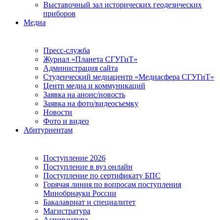
Выставочный зал исторических геодезических
приборов
Медиа
Пресс-служба
Журнал «Планета СГУГиТ»
Администрация сайта
Студенческий медиацентр «Медиасфера СГУГиТ»
Центр медиа и коммуникаций
Заявка на анонс/новость
Заявка на фото/видеосъемку
Новости
Фото и видео
Абитуриентам
Поступление 2026
Поступление в вуз онлайн
Поступление по сертификату БПС
Горячая линия по вопросам поступления
Минобрнауки России
Бакалавриат и специалитет
Магистратура
Аспирантура