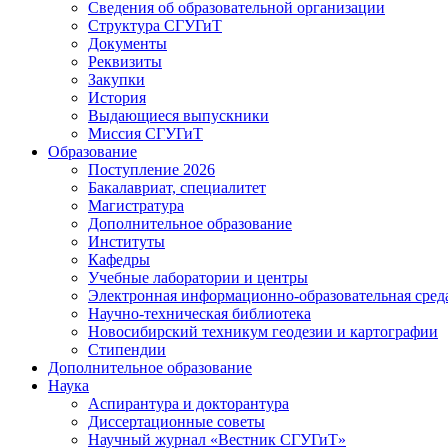
Сведения об образовательной организации
Структура СГУГиТ
Документы
Реквизиты
Закупки
История
Выдающиеся выпускники
Миссия СГУГиТ
Образование
Поступление 2026
Бакалавриат, специалитет
Магистратура
Дополнительное образование
Институты
Кафедры
Учебные лаборатории и центры
Электронная информационно-образовательная сред
Научно-техническая библиотека
Новосибирский техникум геодезии и картографии
Стипендии
Дополнительное образование
Наука
Аспирантура и докторантура
Диссертационные советы
Научный журнал «Вестник СГУГиТ»