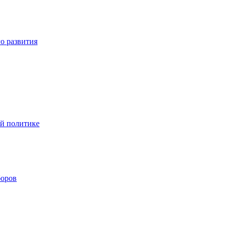
о развития
ой политике
боров