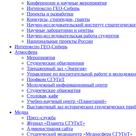
Конференции и научные мероприятия
Интерэкспо ГЕО-Сибирь
Проекты и разработки
Конкурсы, стипендии, гранты
Научно-исследовательский институт стратегическог
Научные лаборатории и центры
Научно-исследовательская работа студентов
Национальные проекты России
Интерэкспо ГЕО-Сибирь
Атмосфера
Мероприятия
Студенческие объединения
Тренажерный зал «Энергия»
Управление по воспитательной работе и молодежн
Профком СГУГиТ
Молодежный информационный центр
Студенческие общежития
Столовая, кафе
Учебно-научный центр «Планетарий»
Выставочный зал исторических геодезических при
Медиа
Пресс-служба
Журнал «Планета СГУГиТ»
Администрация сайта
Студенческий медиацентр «Медиасфера СГУГиТ»