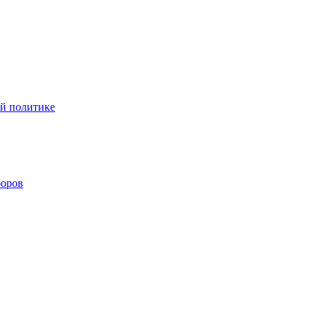
ой политике
боров