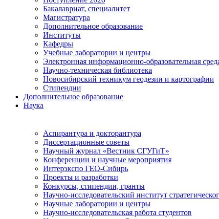
Бакалавриат, специалитет
Магистратура
Дополнительное образование
Институты
Кафедры
Учебные лаборатории и центры
Электронная информационно-образовательная сред
Научно-техническая библиотека
Новосибирский техникум геодезии и картографии
Стипендии
Дополнительное образование
Наука
Аспирантура и докторантура
Диссертационные советы
Научный журнал «Вестник СГУГиТ»
Конференции и научные мероприятия
Интерэкспо ГЕО-Сибирь
Проекты и разработки
Конкурсы, стипендии, гранты
Научно-исследовательский институт стратегическог
Научные лаборатории и центры
Научно-исследовательская работа студентов