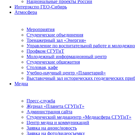
Национальные проекты России
Интерэкспо ГЕО-Сибирь
Атмосфера
Мероприятия
Студенческие объединения
Тренажерный зал «Энергия»
Управление по воспитательной работе и молодежн
Профком СГУГиТ
Молодежный информационный центр
Студенческие общежития
Столовая, кафе
Учебно-научный центр «Планетарий»
Выставочный зал исторических геодезических при
Медиа
Пресс-служба
Журнал «Планета СГУГиТ»
Администрация сайта
Студенческий медиацентр «Медиасфера СГУГиТ»
Центр медиа и коммуникаций
Заявка на анонс/новость
Заявка на фото/видеосъемку