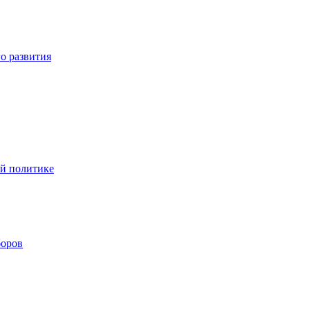
о развития
ой политике
боров