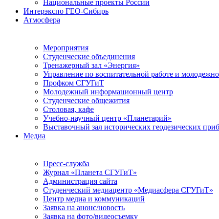
Национальные проекты России
Интерэкспо ГЕО-Сибирь
Атмосфера
Мероприятия
Студенческие объединения
Тренажерный зал «Энергия»
Управление по воспитательной работе и молодежн
Профком СГУГиТ
Молодежный информационный центр
Студенческие общежития
Столовая, кафе
Учебно-научный центр «Планетарий»
Выставочный зал исторических геодезических при
Медиа
Пресс-служба
Журнал «Планета СГУГиТ»
Администрация сайта
Студенческий медиацентр «Медиасфера СГУГиТ»
Центр медиа и коммуникаций
Заявка на анонс/новость
Заявка на фото/видеосъемку