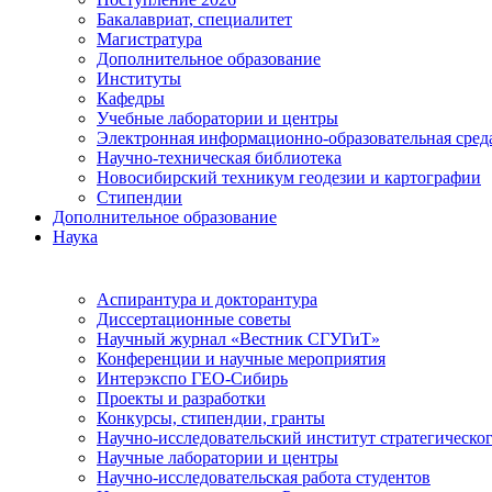
Бакалавриат, специалитет
Магистратура
Дополнительное образование
Институты
Кафедры
Учебные лаборатории и центры
Электронная информационно-образовательная сред
Научно-техническая библиотека
Новосибирский техникум геодезии и картографии
Стипендии
Дополнительное образование
Наука
Аспирантура и докторантура
Диссертационные советы
Научный журнал «Вестник СГУГиТ»
Конференции и научные мероприятия
Интерэкспо ГЕО-Сибирь
Проекты и разработки
Конкурсы, стипендии, гранты
Научно-исследовательский институт стратегическог
Научные лаборатории и центры
Научно-исследовательская работа студентов