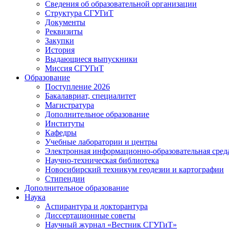
Сведения об образовательной организации
Структура СГУГиТ
Документы
Реквизиты
Закупки
История
Выдающиеся выпускники
Миссия СГУГиТ
Образование
Поступление 2026
Бакалавриат, специалитет
Магистратура
Дополнительное образование
Институты
Кафедры
Учебные лаборатории и центры
Электронная информационно-образовательная сред
Научно-техническая библиотека
Новосибирский техникум геодезии и картографии
Стипендии
Дополнительное образование
Наука
Аспирантура и докторантура
Диссертационные советы
Научный журнал «Вестник СГУГиТ»