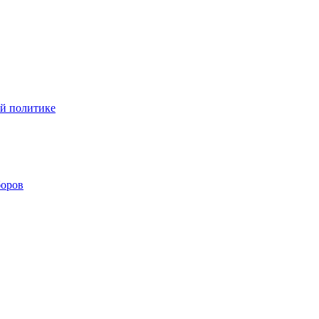
ой политике
боров