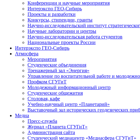
Конференции и научные мероприятия
Интерэкспо ГЕО-Сибирь
Проекты и разработки
Конкурсы, стипендии, гранты
Научно-исследовательский институт стратегическог
Научные лаборатории и центры
Научно-исследовательская работа студентов
Национальные проекты России
Интерэкспо ГЕО-Сибирь
Атмосфера
Мероприятия
Студенческие объединения
Тренажерный зал «Энергия»
Управление по воспитательной работе и молодежн
Профком СГУГиТ
Молодежный информационный центр
Студенческие общежития
Столовая, кафе
Учебно-научный центр «Планетарий»
Выставочный зал исторических геодезических при
Медиа
Пресс-служба
Журнал «Планета СГУГиТ»
Администрация сайта
Студенческий медиацентр «Медиасфера СГУГиТ»