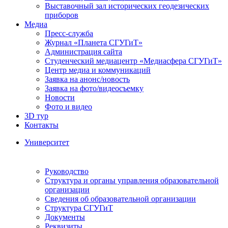
Выставочный зал исторических геодезических
приборов
Медиа
Пресс-служба
Журнал «Планета СГУГиТ»
Администрация сайта
Студенческий медиацентр «Медиасфера СГУГиТ»
Центр медиа и коммуникаций
Заявка на анонс/новость
Заявка на фото/видеосъемку
Новости
Фото и видео
3D тур
Контакты
Университет
Руководство
Структура и органы управления образовательной
организации
Сведения об образовательной организации
Структура СГУГиТ
Документы
Реквизиты