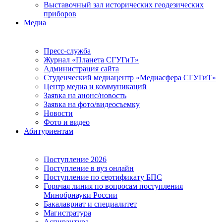
Выставочный зал исторических геодезических
приборов
Медиа
Пресс-служба
Журнал «Планета СГУГиТ»
Администрация сайта
Студенческий медиацентр «Медиасфера СГУГиТ»
Центр медиа и коммуникаций
Заявка на анонс/новость
Заявка на фото/видеосъемку
Новости
Фото и видео
Абитуриентам
Поступление 2026
Поступление в вуз онлайн
Поступление по сертификату БПС
Горячая линия по вопросам поступления
Минобрнауки России
Бакалавриат и специалитет
Магистратура
Аспирантура