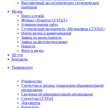
Выставочный зал исторических геодезических
приборов
Медиа
Пресс-служба
Журнал «Планета СГУГиТ»
Администрация сайта
Студенческий медиацентр «Медиасфера СГУГиТ»
Центр медиа и коммуникаций
Заявка на анонс/новость
Заявка на фото/видеосъемку
Новости
Фото и видео
3D тур
Контакты
Университет
Руководство
Структура и органы управления образовательной
организации
Сведения об образовательной организации
Структура СГУГиТ
Документы
Реквизиты