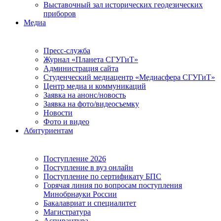
Выставочный зал исторических геодезических
приборов
Медиа
Пресс-служба
Журнал «Планета СГУГиТ»
Администрация сайта
Студенческий медиацентр «Медиасфера СГУГиТ»
Центр медиа и коммуникаций
Заявка на анонс/новость
Заявка на фото/видеосъемку
Новости
Фото и видео
Абитуриентам
Поступление 2026
Поступление в вуз онлайн
Поступление по сертификату БПС
Горячая линия по вопросам поступления
Минобрнауки России
Бакалавриат и специалитет
Магистратура
Аспирантура