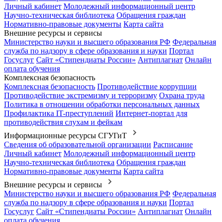
Личный кабинет
Молодежный информационный центр
Научно-техническая библиотека
Обращения граждан
Нормативно-правовые документы
Карта сайта
Внешние ресурсы и сервисы
Министерство науки и высшего образования РФ
Федеральная
служба по надзору в сфере образования и науки
Портал
Госуслуг
Сайт «Стипендиаты России»
Антиплагиат
Онлайн
оплата обучения
Комплексная безопасность
Комплексная безопасность
Противодействие коррупции
Противодействие экстремизму и терроризму
Охрана труда
Политика в отношении обработки персональных данных
Профилактика IT-преступлений
Интернет-портал для
противодействия слухам и фейкам
Информационные ресурсы СГУГиТ
Сведения об образовательной организации
Расписание
Личный кабинет
Молодежный информационный центр
Научно-техническая библиотека
Обращения граждан
Нормативно-правовые документы
Карта сайта
Внешние ресурсы и сервисы
Министерство науки и высшего образования РФ
Федеральная
служба по надзору в сфере образования и науки
Портал
Госуслуг
Сайт «Стипендиаты России»
Антиплагиат
Онлайн
оплата обучения