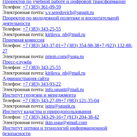
Проректор по учебной работе и цифровой трансформации
Телефон:
+7 (383) 361-09-59
Электронная почта:
s.v.seredovich@sgugit.ru
Проректор по молодежной политике и воспитательной
деятельности
Телефон:
+7 (383) 343-25-55
Электронная почта:
kirilova_nb@mail.ru
Приемная комиссия
Телефон:
+7 (383) 343-37-01
+7 (383) 354-98-38
+7 (923) 132-88-
27
Электронная почта:
priem.com@ssga.ru
Пресс-служба
Телефон:
+7 (383) 343-25-55
Электронная почта:
kirilova_nb@mail.ru
Администрация сайта
Телефон:
+7 (383) 343-93-22
Электронная почта:
info.sgugit@mail.ru
Институт геодезии и менеджмента
Телефон:
+7 (383) 343-27-09
+7 (983) 121-35-04
Электронная почта:
igim@sgugit.ru
Институт кадастра и природопользования
Телефон:
+7 (383) 343-29-16
+7 (913) 204-38-42
Электронная почта:
ikip.ssga@gmail.com
Институт оптики и технологий информационной
безопасности