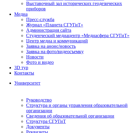
Выставочный зал исторических геодезических
приборов
Медиа
Пресс-служба
Журнал «Планета СГУГиТ»
Администрация сайта
Студенческий медиацентр «Медиасфера СГУГиТ»
Центр медиа и коммуникаций
Заявка на анонс/новость
Заявка на фото/видеосъемку
Новости
Фото и видео
3D тур
Контакты
Университет
Руководство
Структура и органы управления образовательной
организации
Сведения об образовательной организации
Структура СГУГиТ
Документы
Реквизиты