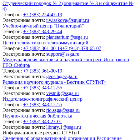
Студенческий городок № 2 (общежитие № 3 и общежитие №
4)
Телефон:
+7 (383) 224-47-19
Электронная почта:
t.v.isakova@sgugit.ru
Учебно-научный центр "Планетарий"
Телефон:
+7 (383) 343-29-44
Электронная почта:
planetarium@ssga.ru
Центр телематики и телекоммуникаций
Телефон:
+7 (383) 361-00-19
+7 (913) 378-65-07
Электронная почта:
support@ssga.ru
Международная выставка и научный конгресс Интерэкспо
ГЕО-Сибирь
Телефон:
+7 (383) 361-00-19
Электронная почта:
geosib@ssga.ru
Редакция научного журнала «Вестник СГУГиТ»
Телефон:
+7 (383) 343-12-55
Электронная почта:
vestnik@ssga.ru
Издательско-полиграфический центр
Телефон:
+7 (383) 343-12-55
Электронная почта:
rio.ssga@ssga.ru
Научно-техническая библиотека
Телефон:
+7 (383) 343-27-01
Электронная почта:
library.1@ssga.ru
Информационные ресурсы СГУГиТ
Сведения об образовательной организации
Расписание