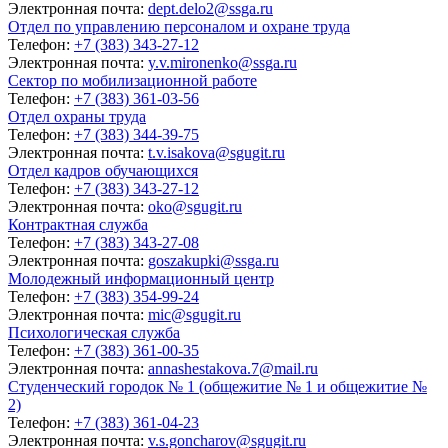
Электронная почта:
dept.delo2@ssga.ru
Отдел по управлению персоналом и охране труда
Телефон:
+7 (383) 343-27-12
Электронная почта:
y.v.mironenko@ssga.ru
Сектор по мобилизационной работе
Телефон:
+7 (383) 361-03-56
Отдел охраны труда
Телефон:
+7 (383) 344-39-75
Электронная почта:
t.v.isakova@sgugit.ru
Отдел кадров обучающихся
Телефон:
+7 (383) 343-27-12
Электронная почта:
oko@sgugit.ru
Контрактная служба
Телефон:
+7 (383) 343-27-08
Электронная почта:
goszakupki@ssga.ru
Молодежный информационный центр
Телефон:
+7 (383) 354-99-24
Электронная почта:
mic@sgugit.ru
Психологическая служба
Телефон:
+7 (383) 361-00-35
Электронная почта:
annashestakova.7@mail.ru
Студенческий городок № 1 (общежитие № 1 и общежитие №
2)
Телефон:
+7 (383) 361-04-23
Электронная почта:
v.s.goncharov@sgugit.ru