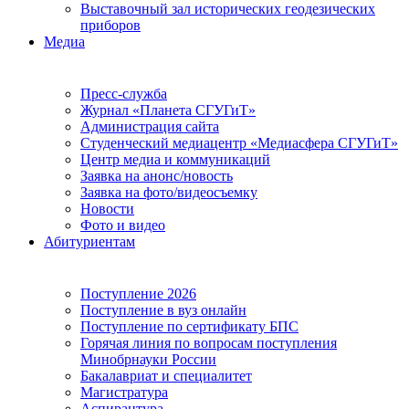
Выставочный зал исторических геодезических
приборов
Медиа
Пресс-служба
Журнал «Планета СГУГиТ»
Администрация сайта
Студенческий медиацентр «Медиасфера СГУГиТ»
Центр медиа и коммуникаций
Заявка на анонс/новость
Заявка на фото/видеосъемку
Новости
Фото и видео
Абитуриентам
Поступление 2026
Поступление в вуз онлайн
Поступление по сертификату БПС
Горячая линия по вопросам поступления
Минобрнауки России
Бакалавриат и специалитет
Магистратура
Аспирантура