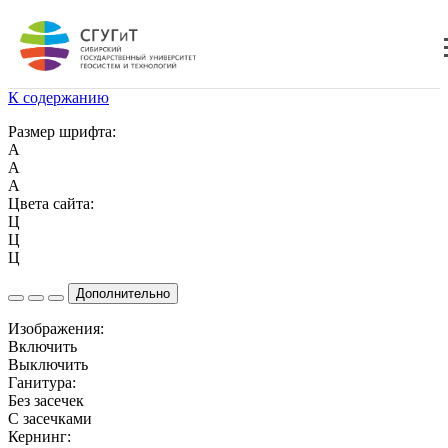
К содержанию
Размер шрифта:
A
A
A
Цвета сайта:
Ц
Ц
Ц
Дополнительно
Изображения:
Включить
Выключить
Ганитура:
Без засечек
С засечками
Кернинг: