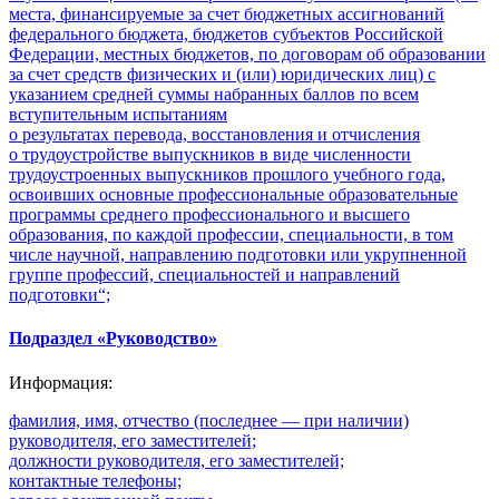
места, финансируемые за счет бюджетных ассигнований
федерального бюджета, бюджетов субъектов Российской
Федерации, местных бюджетов, по договорам об образовании
за счет средств физических и (или) юридических лиц) с
указанием средней суммы набранных баллов по всем
вступительным испытаниям
о результатах перевода, восстановления и отчисления
о трудоустройстве выпускников в виде численности
трудоустроенных выпускников прошлого учебного года,
освоивших основные профессиональные образовательные
программы среднего профессионального и высшего
образования, по каждой профессии, специальности, в том
числе научной, направлению подготовки или укрупненной
группе профессий, специальностей и направлений
подготовки“;
Подраздел «Руководство»
Информация:
фамилия, имя, отчество (последнее — при наличии)
руководителя, его заместителей;
должности руководителя, его заместителей;
контактные телефоны;