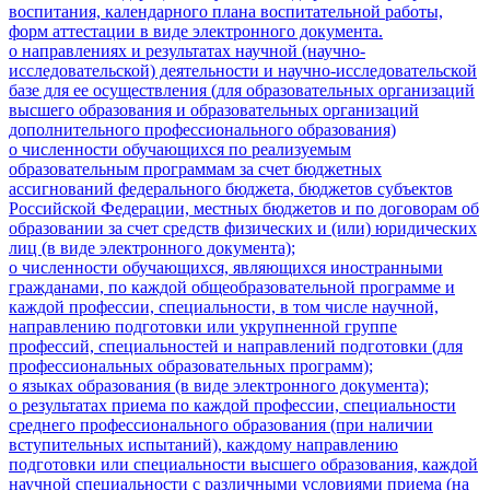
воспитания, календарного плана воспитательной работы,
форм аттестации в виде электронного документа.
о направлениях и результатах научной (научно-
исследовательской) деятельности и научно-исследовательской
базе для ее осуществления (для образовательных организаций
высшего образования и образовательных организаций
дополнительного профессионального образования)
о численности обучающихся по реализуемым
образовательным программам за счет бюджетных
ассигнований федерального бюджета, бюджетов субъектов
Российской Федерации, местных бюджетов и по договорам об
образовании за счет средств физических и (или) юридических
лиц (в виде электронного документа);
о численности обучающихся, являющихся иностранными
гражданами, по каждой общеобразовательной программе и
каждой профессии, специальности, в том числе научной,
направлению подготовки или укрупненной группе
профессий, специальностей и направлений подготовки (для
профессиональных образовательных программ);
о языках образования (в виде электронного документа);
о результатах приема по каждой профессии, специальности
среднего профессионального образования (при наличии
вступительных испытаний), каждому направлению
подготовки или специальности высшего образования, каждой
научной специальности с различными условиями приема (на