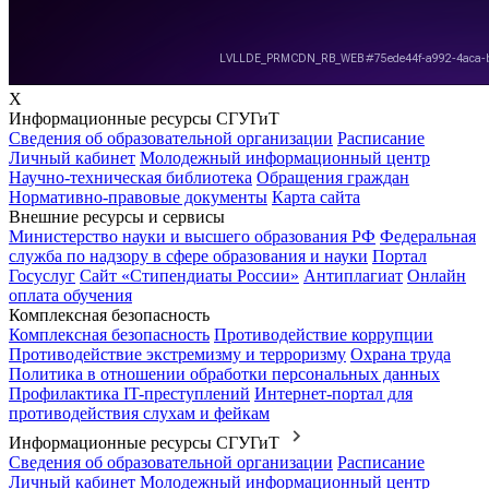
X
Информационные ресурсы СГУГиТ
Сведения об образовательной организации
Расписание
Личный кабинет
Молодежный информационный центр
Научно-техническая библиотека
Обращения граждан
Нормативно-правовые документы
Карта сайта
Внешние ресурсы и сервисы
Министерство науки и высшего образования РФ
Федеральная
служба по надзору в сфере образования и науки
Портал
Госуслуг
Сайт «Стипендиаты России»
Антиплагиат
Онлайн
оплата обучения
Комплексная безопасность
Комплексная безопасность
Противодействие коррупции
Противодействие экстремизму и терроризму
Охрана труда
Политика в отношении обработки персональных данных
Профилактика IT-преступлений
Интернет-портал для
противодействия слухам и фейкам
Информационные ресурсы СГУГиТ
Сведения об образовательной организации
Расписание
Личный кабинет
Молодежный информационный центр