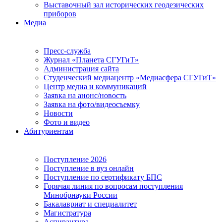
Выставочный зал исторических геодезических
приборов
Медиа
Пресс-служба
Журнал «Планета СГУГиТ»
Администрация сайта
Студенческий медиацентр «Медиасфера СГУГиТ»
Центр медиа и коммуникаций
Заявка на анонс/новость
Заявка на фото/видеосъемку
Новости
Фото и видео
Абитуриентам
Поступление 2026
Поступление в вуз онлайн
Поступление по сертификату БПС
Горячая линия по вопросам поступления
Минобрнауки России
Бакалавриат и специалитет
Магистратура
Аспирантура