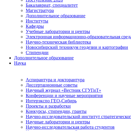
Бакалавриат, специалитет
Магистратура
Дополнительное образование
Институты
Кафедры
Учебные лаборатории и центры
Электронная информационно-образовательная сред
Научно-техническая библиотека
Новосибирский техникум геодезии и картографии
Стипендии
Дополнительное образование
Наука
Аспирантура и докторантура
Диссертационные советы
Научный журнал «Вестник СГУГиТ»
Конференции и научные мероприятия
Интерэкспо ГЕО-Сибирь
Проекты и разработки
Конкурсы, стипендии, гранты
Научно-исследовательский институт стратегическог
Научные лаборатории и центры
Научно-исследовательская работа студентов