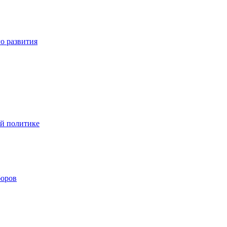
о развития
ой политике
боров