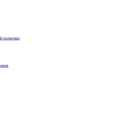
ой политике
боров