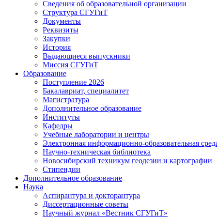
Сведения об образовательной организации
Структура СГУГиТ
Документы
Реквизиты
Закупки
История
Выдающиеся выпускники
Миссия СГУГиТ
Образование
Поступление 2026
Бакалавриат, специалитет
Магистратура
Дополнительное образование
Институты
Кафедры
Учебные лаборатории и центры
Электронная информационно-образовательная сред
Научно-техническая библиотека
Новосибирский техникум геодезии и картографии
Стипендии
Дополнительное образование
Наука
Аспирантура и докторантура
Диссертационные советы
Научный журнал «Вестник СГУГиТ»