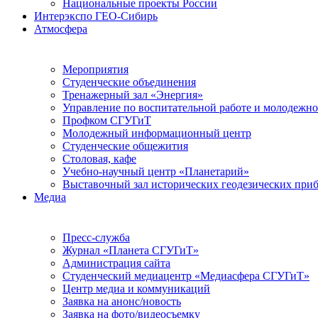
Национальные проекты России
Интерэкспо ГЕО-Сибирь
Атмосфера
Мероприятия
Студенческие объединения
Тренажерный зал «Энергия»
Управление по воспитательной работе и молодежн
Профком СГУГиТ
Молодежный информационный центр
Студенческие общежития
Столовая, кафе
Учебно-научный центр «Планетарий»
Выставочный зал исторических геодезических при
Медиа
Пресс-служба
Журнал «Планета СГУГиТ»
Администрация сайта
Студенческий медиацентр «Медиасфера СГУГиТ»
Центр медиа и коммуникаций
Заявка на анонс/новость
Заявка на фото/видеосъемку