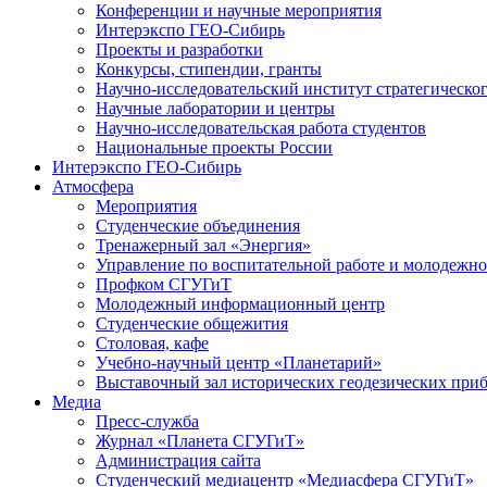
Конференции и научные мероприятия
Интерэкспо ГЕО-Сибирь
Проекты и разработки
Конкурсы, стипендии, гранты
Научно-исследовательский институт стратегическог
Научные лаборатории и центры
Научно-исследовательская работа студентов
Национальные проекты России
Интерэкспо ГЕО-Сибирь
Атмосфера
Мероприятия
Студенческие объединения
Тренажерный зал «Энергия»
Управление по воспитательной работе и молодежн
Профком СГУГиТ
Молодежный информационный центр
Студенческие общежития
Столовая, кафе
Учебно-научный центр «Планетарий»
Выставочный зал исторических геодезических при
Медиа
Пресс-служба
Журнал «Планета СГУГиТ»
Администрация сайта
Студенческий медиацентр «Медиасфера СГУГиТ»