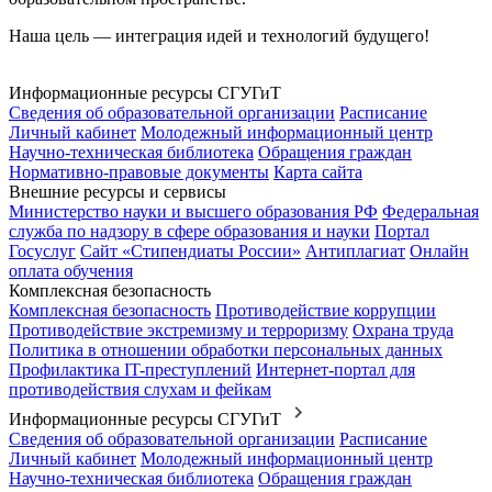
Наша цель — интеграция идей и технологий будущего!
Информационные ресурсы СГУГиТ
Сведения об образовательной организации
Расписание
Личный кабинет
Молодежный информационный центр
Научно-техническая библиотека
Обращения граждан
Нормативно-правовые документы
Карта сайта
Внешние ресурсы и сервисы
Министерство науки и высшего образования РФ
Федеральная
служба по надзору в сфере образования и науки
Портал
Госуслуг
Сайт «Стипендиаты России»
Антиплагиат
Онлайн
оплата обучения
Комплексная безопасность
Комплексная безопасность
Противодействие коррупции
Противодействие экстремизму и терроризму
Охрана труда
Политика в отношении обработки персональных данных
Профилактика IT-преступлений
Интернет-портал для
противодействия слухам и фейкам
Информационные ресурсы СГУГиТ
Сведения об образовательной организации
Расписание
Личный кабинет
Молодежный информационный центр
Научно-техническая библиотека
Обращения граждан