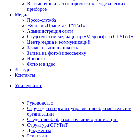
Выставочный зал исторических геодезических
приборов
Медиа
Пресс-служба
Журнал «Планета СГУГиТ»
Администрация сайта
Студенческий медиацентр «Медиасфера СГУГиТ»
Центр медиа и коммуникаций
Заявка на анонс/новость
Заявка на фото/видеосъемку
Новости
Фото и видео
3D тур
Контакты
Университет
Руководство
Структура и органы управления образовательной
организации
Сведения об образовательной организации
Структура СГУГиТ
Документы
Реквизиты