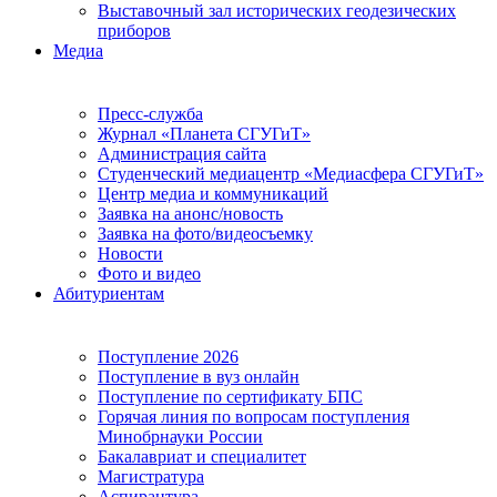
Выставочный зал исторических геодезических
приборов
Медиа
Пресс-служба
Журнал «Планета СГУГиТ»
Администрация сайта
Студенческий медиацентр «Медиасфера СГУГиТ»
Центр медиа и коммуникаций
Заявка на анонс/новость
Заявка на фото/видеосъемку
Новости
Фото и видео
Абитуриентам
Поступление 2026
Поступление в вуз онлайн
Поступление по сертификату БПС
Горячая линия по вопросам поступления
Минобрнауки России
Бакалавриат и специалитет
Магистратура
Аспирантура