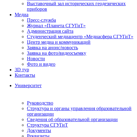
Выставочный зал исторических геодезических
приборов
Медиа
Пресс-служба
Журнал «Планета СГУГиТ»
Администрация сайта
Студенческий медиацентр «Медиасфера СГУГиТ»
Центр медиа и коммуникаций
Заявка на анонс/новость
Заявка на фото/видеосъемку
Новости
Фото и видео
3D тур
Контакты
Университет
Руководство
Структура и органы управления образовательной
организации
Сведения об образовательной организации
Структура СГУГиТ
Документы
Реквизиты