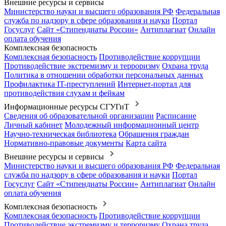
Внешние ресурсы и сервисы
Министерство науки и высшего образования РФ
Федеральная
служба по надзору в сфере образования и науки
Портал
Госуслуг
Сайт «Стипендиаты России»
Антиплагиат
Онлайн
оплата обучения
Комплексная безопасность
Комплексная безопасность
Противодействие коррупции
Противодействие экстремизму и терроризму
Охрана труда
Политика в отношении обработки персональных данных
Профилактика IT-преступлений
Интернет-портал для
противодействия слухам и фейкам
Информационные ресурсы СГУГиТ
Сведения об образовательной организации
Расписание
Личный кабинет
Молодежный информационный центр
Научно-техническая библиотека
Обращения граждан
Нормативно-правовые документы
Карта сайта
Внешние ресурсы и сервисы
Министерство науки и высшего образования РФ
Федеральная
служба по надзору в сфере образования и науки
Портал
Госуслуг
Сайт «Стипендиаты России»
Антиплагиат
Онлайн
оплата обучения
Комплексная безопасность
Комплексная безопасность
Противодействие коррупции
Противодействие экстремизму и терроризму
Охрана труда