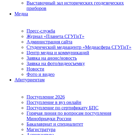
Выставочный зал исторических геодезических
приборов
Медиа
Пресс-служба
Журнал «Планета СГУГиТ»
Администрация сайта
Студенческий медиацентр «Медиасфера СГУГиТ»
Центр медиа и коммуникаций
Заявка на анонс/новость
Заявка на фото/видеосъемку
Новости
Фото и видео
Абитуриентам
Поступление 2026
Поступление в вуз онлайн
Поступление по сертификату БПС
Горячая линия по вопросам поступления
Минобрнауки России
Бакалавриат и специалитет
Магистратура
Аспирантура