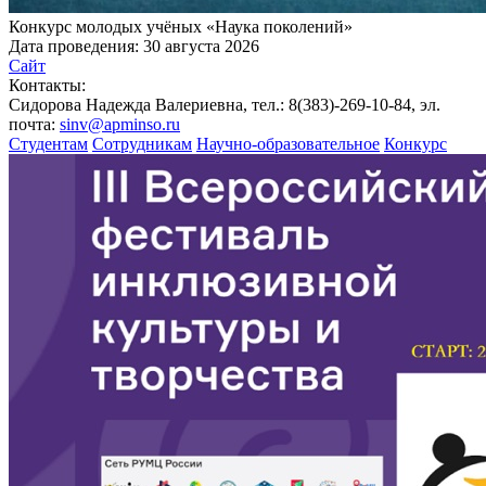
Конкурс молодых учёных «Наука поколений»
Дата проведения:
30 августа 2026
Сайт
Контакты:
Сидорова Надежда Валериевна, тел.: 8(383)-269-10-84, эл.
почта:
sinv@apminso.ru
Студентам
Сотрудникам
Научно-образовательное
Конкурс