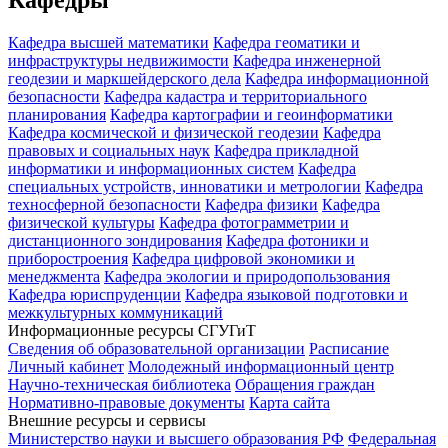
Кафедра высшей математики
Кафедра геоматики и
инфраструктуры недвижимости
Кафедра инженерной
геодезии и маркшейдерского дела
Кафедра информационной
безопасности
Кафедра кадастра и территориального
планирования
Кафедра картографии и геоинформатики
Кафедра космической и физической геодезии
Кафедра
правовых и социальных наук
Кафедра прикладной
информатики и информационных систем
Кафедра
специальных устройств, инноватики и метрологии
Кафедра
техносферной безопасности
Кафедра физики
Кафедра
физической культуры
Кафедра фотограмметрии и
дистанционного зондирования
Кафедра фотоники и
приборостроения
Кафедра цифровой экономики и
менеджмента
Кафедра экологии и природопользования
Кафедра юриспруденции
Кафедра языковой подготовки и
межкультурных коммуникаций
Информационные ресурсы СГУГиТ
Сведения об образовательной организации
Расписание
Личный кабинет
Молодежный информационный центр
Научно-техническая библиотека
Обращения граждан
Нормативно-правовые документы
Карта сайта
Внешние ресурсы и сервисы
Министерство науки и высшего образования РФ
Федеральная