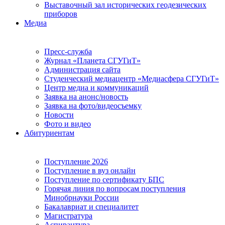
Выставочный зал исторических геодезических
приборов
Медиа
Пресс-служба
Журнал «Планета СГУГиТ»
Администрация сайта
Студенческий медиацентр «Медиасфера СГУГиТ»
Центр медиа и коммуникаций
Заявка на анонс/новость
Заявка на фото/видеосъемку
Новости
Фото и видео
Абитуриентам
Поступление 2026
Поступление в вуз онлайн
Поступление по сертификату БПС
Горячая линия по вопросам поступления
Минобрнауки России
Бакалавриат и специалитет
Магистратура
Аспирантура