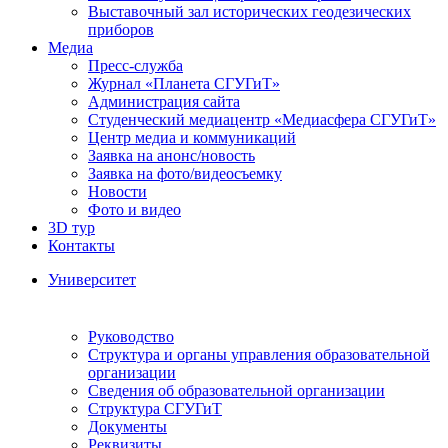
Выставочный зал исторических геодезических
приборов
Медиа
Пресс-служба
Журнал «Планета СГУГиТ»
Администрация сайта
Студенческий медиацентр «Медиасфера СГУГиТ»
Центр медиа и коммуникаций
Заявка на анонс/новость
Заявка на фото/видеосъемку
Новости
Фото и видео
3D тур
Контакты
Университет
Руководство
Структура и органы управления образовательной
организации
Сведения об образовательной организации
Структура СГУГиТ
Документы
Реквизиты