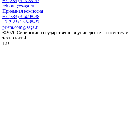
+7 (383) 343-39-37
rektorat@ssga.ru
Приемная комиссия
+7 (383) 354-98-38
+7 (923) 132-88-27
priem.com@ssga.ru
©2026 Сибирский государственный университет геосистем и
технологий
12+