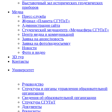
Выставочный зал исторических геодезических
приборов
Медиа
Пресс-служба
Журнал «Планета СГУГиТ»
Администрация сайта
Студенческий медиацентр «Медиасфера СГУГиТ»
Центр медиа и коммуникаций
Заявка на анонс/новость
Заявка на фото/видеосъемку
Новости
Фото и видео
3D тур
Контакты
Университет
Руководство
Структура и органы управления образовательной
организации
Сведения об образовательной организации
Структура СГУГиТ
Документы
Реквизиты