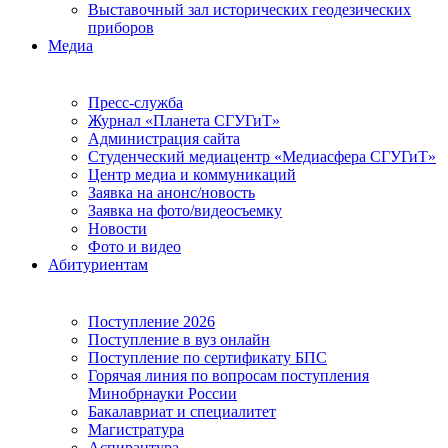
Выставочный зал исторических геодезических
приборов
Медиа
Пресс-служба
Журнал «Планета СГУГиТ»
Администрация сайта
Студенческий медиацентр «Медиасфера СГУГиТ»
Центр медиа и коммуникаций
Заявка на анонс/новость
Заявка на фото/видеосъемку
Новости
Фото и видео
Абитуриентам
Поступление 2026
Поступление в вуз онлайн
Поступление по сертификату БПС
Горячая линия по вопросам поступления
Минобрнауки России
Бакалавриат и специалитет
Магистратура
Аспирантура