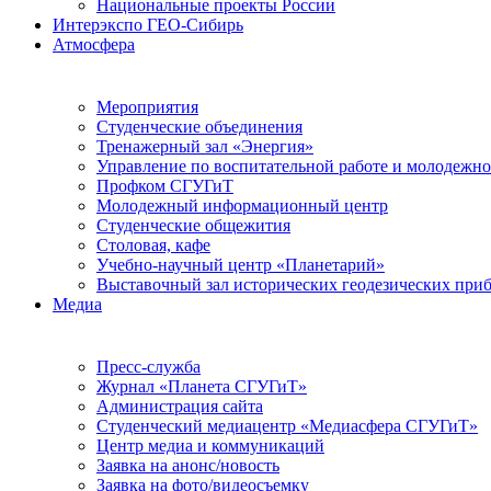
Национальные проекты России
Интерэкспо ГЕО-Сибирь
Атмосфера
Мероприятия
Студенческие объединения
Тренажерный зал «Энергия»
Управление по воспитательной работе и молодежн
Профком СГУГиТ
Молодежный информационный центр
Студенческие общежития
Столовая, кафе
Учебно-научный центр «Планетарий»
Выставочный зал исторических геодезических при
Медиа
Пресс-служба
Журнал «Планета СГУГиТ»
Администрация сайта
Студенческий медиацентр «Медиасфера СГУГиТ»
Центр медиа и коммуникаций
Заявка на анонс/новость
Заявка на фото/видеосъемку