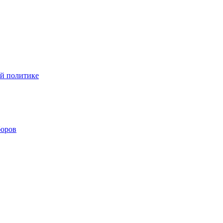
ой политике
боров