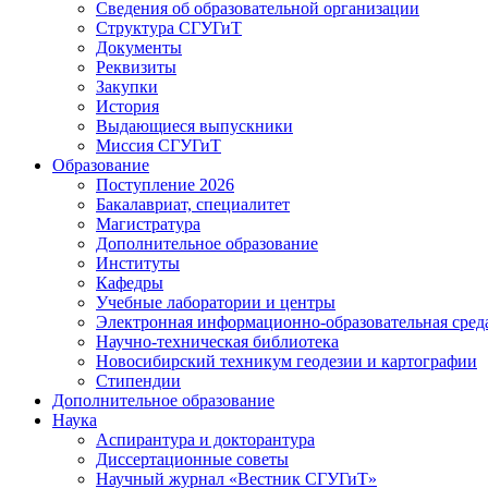
Сведения об образовательной организации
Структура СГУГиТ
Документы
Реквизиты
Закупки
История
Выдающиеся выпускники
Миссия СГУГиТ
Образование
Поступление 2026
Бакалавриат, специалитет
Магистратура
Дополнительное образование
Институты
Кафедры
Учебные лаборатории и центры
Электронная информационно-образовательная сред
Научно-техническая библиотека
Новосибирский техникум геодезии и картографии
Стипендии
Дополнительное образование
Наука
Аспирантура и докторантура
Диссертационные советы
Научный журнал «Вестник СГУГиТ»