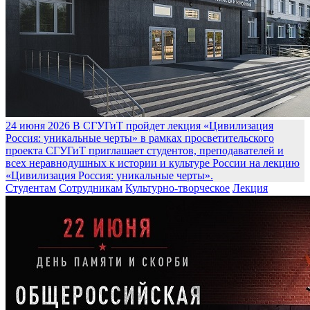
24 июня 2026
В СГУГиТ пройдет лекция «Цивилизация
Россия: уникальные черты» в рамках просветительского
проекта
СГУГиТ приглашает студентов, преподавателей и
всех неравнодушных к истории и культуре России на лекцию
«Цивилизация Россия: уникальные черты».
Студентам
Сотрудникам
Культурно-творческое
Лекция