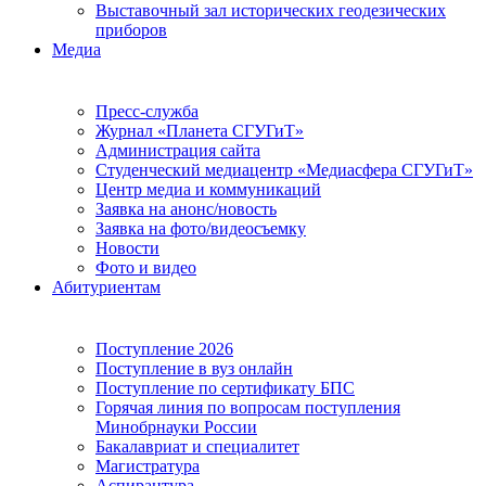
Выставочный зал исторических геодезических
приборов
Медиа
Пресс-служба
Журнал «Планета СГУГиТ»
Администрация сайта
Студенческий медиацентр «Медиасфера СГУГиТ»
Центр медиа и коммуникаций
Заявка на анонс/новость
Заявка на фото/видеосъемку
Новости
Фото и видео
Абитуриентам
Поступление 2026
Поступление в вуз онлайн
Поступление по сертификату БПС
Горячая линия по вопросам поступления
Минобрнауки России
Бакалавриат и специалитет
Магистратура
Аспирантура