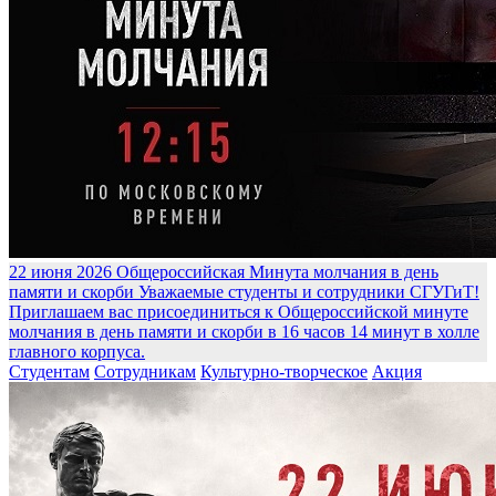
22 июня 2026
Общероссийская Минута молчания в день
памяти и скорби
Уважаемые студенты и сотрудники СГУГиТ!
Приглашаем вас присоединиться к Общероссийской минуте
молчания в день памяти и скорби в 16 часов 14 минут в холле
главного корпуса.
Студентам
Сотрудникам
Культурно-творческое
Акция