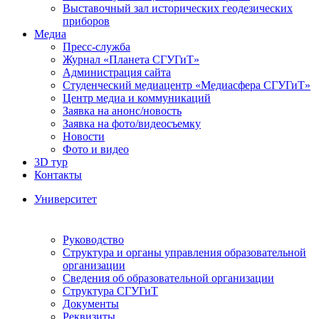
Выставочный зал исторических геодезических
приборов
Медиа
Пресс-служба
Журнал «Планета СГУГиТ»
Администрация сайта
Студенческий медиацентр «Медиасфера СГУГиТ»
Центр медиа и коммуникаций
Заявка на анонс/новость
Заявка на фото/видеосъемку
Новости
Фото и видео
3D тур
Контакты
Университет
Руководство
Структура и органы управления образовательной
организации
Сведения об образовательной организации
Структура СГУГиТ
Документы
Реквизиты