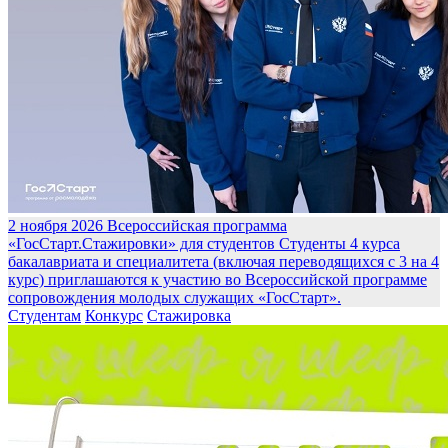
2 ноября 2026
Всероссийская программа
«ГосСтарт.Стажировки» для студентов
Студенты 4 курса
бакалавриата и специалитета (включая переводящихся с 3 на 4
курс) приглашаются к участию во Всероссийской программе
сопровождения молодых служащих «ГосСтарт».
Студентам
Конкурс
Стажировка