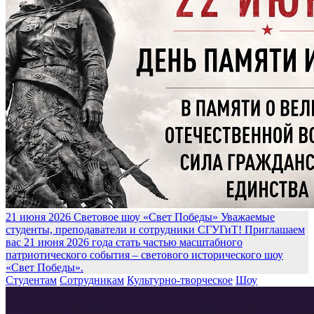
21 июня 2026
Световое шоу «Свет Победы»
Уважаемые
студенты, преподаватели и сотрудники СГУГиТ! Приглашаем
вас 21 июня 2026 года стать частью масштабного
патриотического события – светового исторического шоу
«Свет Победы».
Студентам
Сотрудникам
Культурно-творческое
Шоу