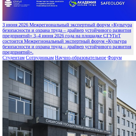
3 июня 2026
Межрегиональный экспертный форум «Культура
безопасности и охрана труда – драйвер устойчивого развития
предприятий»
3–4 июня 2026 года на площадке СГУГиТ
состоится Межрегиональный экспертный форум «Культура
безопасности и охрана труда – драйвер устойчивого развития
предприятий».
Студентам
Сотрудникам
Научно-образовательное
Форум