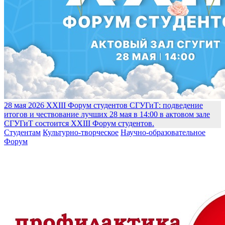
28 мая 2026
XXIII Форум студентов СГУГиТ: подведение
итогов и чествование лучших
28 мая в 14:00 в актовом зале
СГУГиТ состоится XXIII Форум студентов.
Студентам
Культурно-творческое
Научно-образовательное
Форум