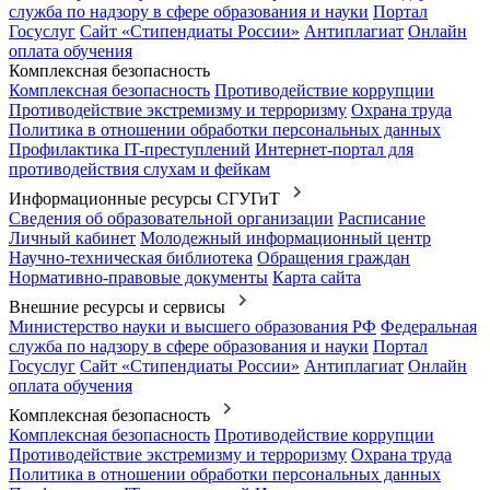
служба по надзору в сфере образования и науки
Портал
Госуслуг
Сайт «Стипендиаты России»
Антиплагиат
Онлайн
оплата обучения
Комплексная безопасность
Комплексная безопасность
Противодействие коррупции
Противодействие экстремизму и терроризму
Охрана труда
Политика в отношении обработки персональных данных
Профилактика IT-преступлений
Интернет-портал для
противодействия слухам и фейкам
Информационные ресурсы СГУГиТ
Сведения об образовательной организации
Расписание
Личный кабинет
Молодежный информационный центр
Научно-техническая библиотека
Обращения граждан
Нормативно-правовые документы
Карта сайта
Внешние ресурсы и сервисы
Министерство науки и высшего образования РФ
Федеральная
служба по надзору в сфере образования и науки
Портал
Госуслуг
Сайт «Стипендиаты России»
Антиплагиат
Онлайн
оплата обучения
Комплексная безопасность
Комплексная безопасность
Противодействие коррупции
Противодействие экстремизму и терроризму
Охрана труда
Политика в отношении обработки персональных данных