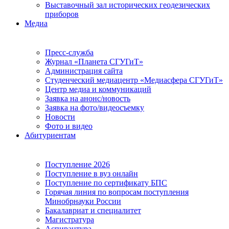
Выставочный зал исторических геодезических
приборов
Медиа
Пресс-служба
Журнал «Планета СГУГиТ»
Администрация сайта
Студенческий медиацентр «Медиасфера СГУГиТ»
Центр медиа и коммуникаций
Заявка на анонс/новость
Заявка на фото/видеосъемку
Новости
Фото и видео
Абитуриентам
Поступление 2026
Поступление в вуз онлайн
Поступление по сертификату БПС
Горячая линия по вопросам поступления
Минобрнауки России
Бакалавриат и специалитет
Магистратура
Аспирантура