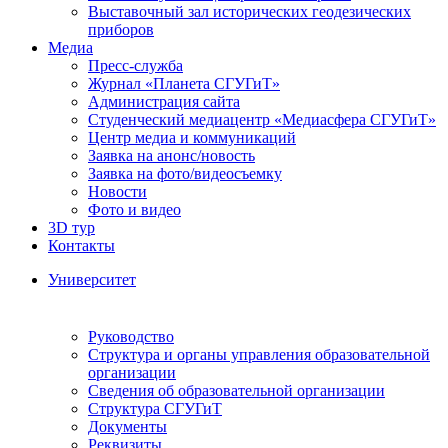
Выставочный зал исторических геодезических
приборов
Медиа
Пресс-служба
Журнал «Планета СГУГиТ»
Администрация сайта
Студенческий медиацентр «Медиасфера СГУГиТ»
Центр медиа и коммуникаций
Заявка на анонс/новость
Заявка на фото/видеосъемку
Новости
Фото и видео
3D тур
Контакты
Университет
Руководство
Структура и органы управления образовательной
организации
Сведения об образовательной организации
Структура СГУГиТ
Документы
Реквизиты