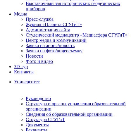
Выставочный зал исторических геодезических
приборов
Медиа
Пресс-служба
Журнал «Планета СГУГиТ»
Администрация сайта
Студенческий медиацентр «Медиасфера СГУГиТ»
Центр медиа и коммуникаций
Заявка на анонс/новость
Заявка на фото/видеосъемку
Новости
Фото и видео
3D тур
Контакты
Университет
Руководство
Структура и органы управления образовательной
организации
Сведения об образовательной организации
Структура СГУГиТ
Документы
Реквизиты