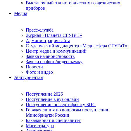
Выставочный зал исторических геодезических
приборов
Медиа
Пресс-служба
Журнал «Планета СГУГиТ»
Администрация сайта
Студенческий медиацентр «Медиасфера СГУГиТ»
Центр медиа и коммуникаций
Заявка на анонс/новость
Заявка на фото/видеосъемку
Новости
Фото и видео
Абитуриентам
Поступление 2026
Поступление в вуз онлайн
Поступление по сертификату БПС
Горячая линия по вопросам поступления
Минобрнауки России
Бакалавриат и специалитет
Магистратура
Аспирантура