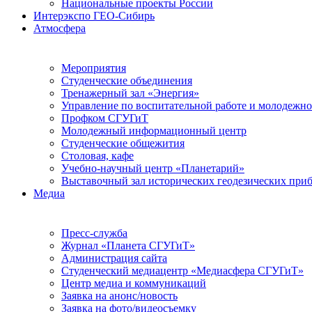
Национальные проекты России
Интерэкспо ГЕО-Сибирь
Атмосфера
Мероприятия
Студенческие объединения
Тренажерный зал «Энергия»
Управление по воспитательной работе и молодежн
Профком СГУГиТ
Молодежный информационный центр
Студенческие общежития
Столовая, кафе
Учебно-научный центр «Планетарий»
Выставочный зал исторических геодезических при
Медиа
Пресс-служба
Журнал «Планета СГУГиТ»
Администрация сайта
Студенческий медиацентр «Медиасфера СГУГиТ»
Центр медиа и коммуникаций
Заявка на анонс/новость
Заявка на фото/видеосъемку