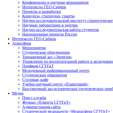
Конференции и научные мероприятия
Интерэкспо ГЕО-Сибирь
Проекты и разработки
Конкурсы, стипендии, гранты
Научно-исследовательский институт стратегическог
Научные лаборатории и центры
Научно-исследовательская работа студентов
Национальные проекты России
Интерэкспо ГЕО-Сибирь
Атмосфера
Мероприятия
Студенческие объединения
Тренажерный зал «Энергия»
Управление по воспитательной работе и молодежн
Профком СГУГиТ
Молодежный информационный центр
Студенческие общежития
Столовая, кафе
Учебно-научный центр «Планетарий»
Выставочный зал исторических геодезических при
Медиа
Пресс-служба
Журнал «Планета СГУГиТ»
Администрация сайта
Студенческий медиацентр «Медиасфера СГУГиТ»