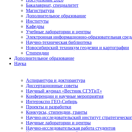
Бакалавриат, специалитет
Магистратура
Дополнительное образование
Институты
Кафедры
Учебные лаборатории и центры
Электронная информационно-образовательная сред
Научно-техническая библиотека
Новосибирский техникум геодезии и картографии
Стипендии
Дополнительное образование
Наука
Аспирантура и докторантура
Диссертационные советы
Научный журнал «Вестник СГУГиТ»
Конференции и научные мероприятия
Интерэкспо ГЕО-Сибирь
Проекты и разработки
Конкурсы, стипендии, гранты
Научно-исследовательский институт стратегическог
Научные лаборатории и центры
Научно-исследовательская работа студентов