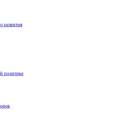
о развития
ой политике
боров