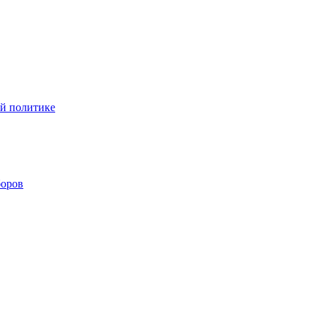
ой политике
боров