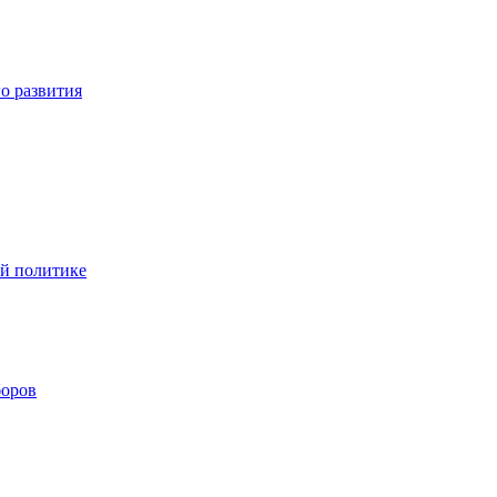
о развития
ой политике
боров