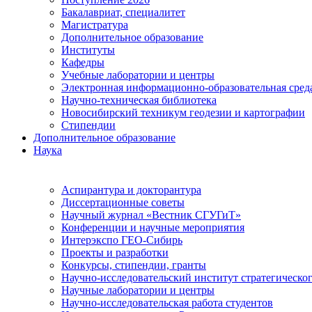
Бакалавриат, специалитет
Магистратура
Дополнительное образование
Институты
Кафедры
Учебные лаборатории и центры
Электронная информационно-образовательная сред
Научно-техническая библиотека
Новосибирский техникум геодезии и картографии
Стипендии
Дополнительное образование
Наука
Аспирантура и докторантура
Диссертационные советы
Научный журнал «Вестник СГУГиТ»
Конференции и научные мероприятия
Интерэкспо ГЕО-Сибирь
Проекты и разработки
Конкурсы, стипендии, гранты
Научно-исследовательский институт стратегическог
Научные лаборатории и центры
Научно-исследовательская работа студентов