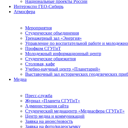
Национальные проекты России
Интерэкспо ГЕО-Сибирь
Атмосфера
Мероприятия
Студенческие объединения
Тренажерный зал «Энергия»
Управление по воспитательной работе и молодежн
Профком СГУГиТ
Молодежный информационный центр
Студенческие общежития
Столовая, кафе
Учебно-научный центр «Планетарий»
Выставочный зал исторических геодезических при
Медиа
Пресс-служба
Журнал «Планета СГУГиТ»
Администрация сайта
Студенческий медиацентр «Медиасфера СГУГиТ»
Центр медиа и коммуникаций
Заявка на анонс/новость
Заявка на фото/видеосъемку