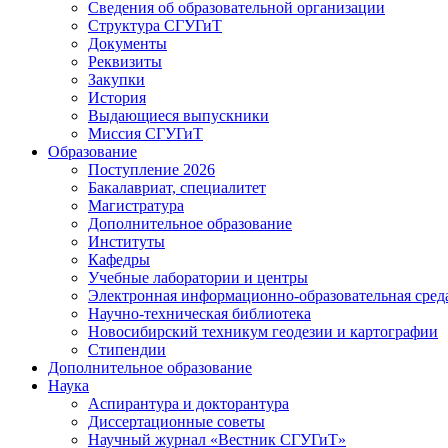
Сведения об образовательной организации
Структура СГУГиТ
Документы
Реквизиты
Закупки
История
Выдающиеся выпускники
Миссия СГУГиТ
Образование
Поступление 2026
Бакалавриат, специалитет
Магистратура
Дополнительное образование
Институты
Кафедры
Учебные лаборатории и центры
Электронная информационно-образовательная сред
Научно-техническая библиотека
Новосибирский техникум геодезии и картографии
Стипендии
Дополнительное образование
Наука
Аспирантура и докторантура
Диссертационные советы
Научный журнал «Вестник СГУГиТ»