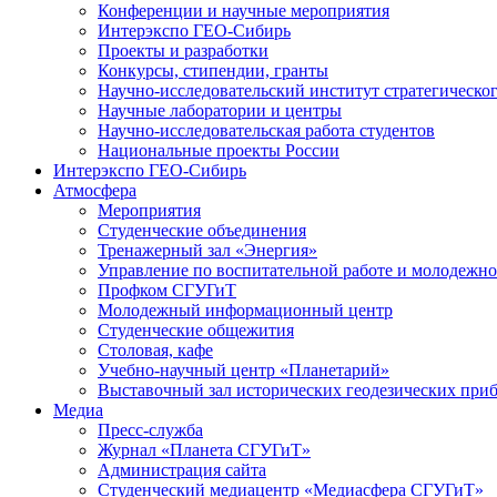
Конференции и научные мероприятия
Интерэкспо ГЕО-Сибирь
Проекты и разработки
Конкурсы, стипендии, гранты
Научно-исследовательский институт стратегическог
Научные лаборатории и центры
Научно-исследовательская работа студентов
Национальные проекты России
Интерэкспо ГЕО-Сибирь
Атмосфера
Мероприятия
Студенческие объединения
Тренажерный зал «Энергия»
Управление по воспитательной работе и молодежн
Профком СГУГиТ
Молодежный информационный центр
Студенческие общежития
Столовая, кафе
Учебно-научный центр «Планетарий»
Выставочный зал исторических геодезических при
Медиа
Пресс-служба
Журнал «Планета СГУГиТ»
Администрация сайта
Студенческий медиацентр «Медиасфера СГУГиТ»