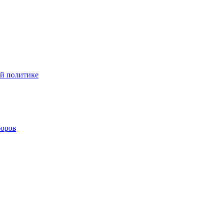
ой политике
боров