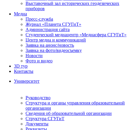
Выставочный зал исторических геодезических
приборов
Медиа
Пресс-служба
Журнал «Планета СГУГиТ»
Администрация сайта
Студенческий медиацентр «Медиасфера СГУГиТ»
Центр медиа и коммуникаций
Заявка на анонс/новость
Заявка на фото/видеосъемку
Новости
Фото и видео
3D тур
Контакты
Университет
Руководство
Структура и органы управления образовательной
организации
Сведения об образовательной организации
Структура СГУГиТ
Документы
Реквизиты