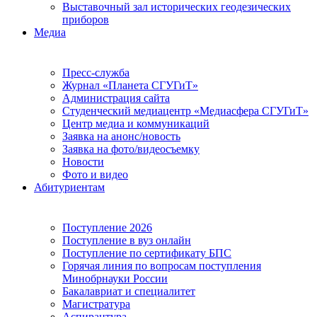
Выставочный зал исторических геодезических
приборов
Медиа
Пресс-служба
Журнал «Планета СГУГиТ»
Администрация сайта
Студенческий медиацентр «Медиасфера СГУГиТ»
Центр медиа и коммуникаций
Заявка на анонс/новость
Заявка на фото/видеосъемку
Новости
Фото и видео
Абитуриентам
Поступление 2026
Поступление в вуз онлайн
Поступление по сертификату БПС
Горячая линия по вопросам поступления
Минобрнауки России
Бакалавриат и специалитет
Магистратура
Аспирантура