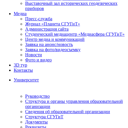
Выставочный зал исторических геодезических
приборов
Медиа
Пресс-служба
Журнал «Планета СГУГиТ»
Администрация сайта
Студенческий медиацентр «Медиасфера СГУГиТ»
Центр медиа и коммуникаций
Заявка на анонс/новость
Заявка на фото/видеосъемку
Новости
Фото и видео
3D тур
Контакты
Университет
Руководство
Структура и органы управления образовательной
организации
Сведения об образовательной организации
Структура СГУГиТ
Документы
Реквизиты