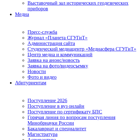
Выставочный зал исторических геодезических
приборов
Медиа
Пресс-служба
Журнал «Планета СГУГиТ»
Администрация сайта
Студенческий медиацентр «Медиасфера СГУГиТ»
Центр медиа и коммуникаций
Заявка на анонс/новость
Заявка на фото/видеосъемку
Новости
Фото и видео
Абитуриентам
Поступление 2026
Поступление в вуз онлайн
Поступление по сертификату БПС
Горячая линия по вопросам поступления
Минобрнауки России
Бакалавриат и специалитет
Магистратура
Аспирантура