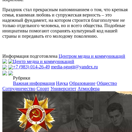
Праздник стал прекрасным напоминанием о том, что крепкая
семья, взаимная любовь и супружеская верность – это
надежный фундамент, на котором строится благополучие не
только отдельного человека, но и всего общества. Подобные
инициативы помогают сохранять культурный код нашей
страны и передавать его молодому поколению.
Информация подготовлена
Центром медиа и коммуникаций
Центр медиа и коммуникаций
+7 (983) 014-26-49
media-sgugit@yandex.ru
Рубрики
Важная информация
Наука
Образование
Общество
Сотрудничество
Спорт
Университет
Атмосфера