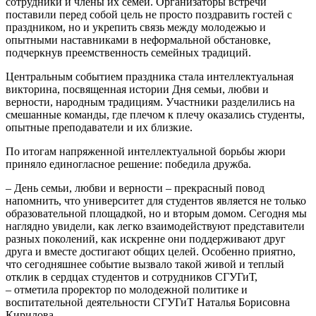
сотрудники и члены их семей. Организаторы встречи
поставили перед собой цель не просто поздравить гостей с
праздником, но и укрепить связь между молодежью и
опытными наставниками в неформальной обстановке,
подчеркнув преемственность семейных традиций.
Центральным событием праздника стала интеллектуальная
викторина, посвященная истории Дня семьи, любви и
верности, народным традициям. Участники разделились на
смешанные команды, где плечом к плечу оказались студенты,
опытные преподаватели и их близкие.
По итогам напряженной интеллектуальной борьбы жюри
приняло единогласное решение: победила дружба.
– День семьи, любви и верности – прекрасный повод
напомнить, что университет для студентов является не только
образовательной площадкой, но и вторым домом. Сегодня мы
наглядно увидели, как легко взаимодействуют представители
разных поколений, как искренне они поддерживают друг
друга и вместе достигают общих целей. Особенно приятно,
что сегодняшнее событие вызвало такой живой и теплый
отклик в сердцах студентов и сотрудников СГУГиТ,
– отметила проректор по молодежной политике и
воспитательной деятельности СГУГиТ Наталья Борисовна
Кирилова.