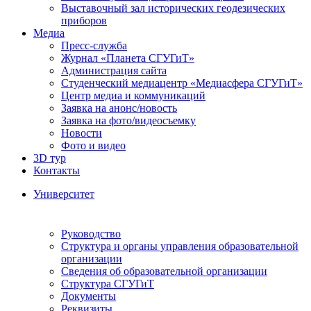
Выставочный зал исторических геодезических
приборов
Медиа
Пресс-служба
Журнал «Планета СГУГиТ»
Администрация сайта
Студенческий медиацентр «Медиасфера СГУГиТ»
Центр медиа и коммуникаций
Заявка на анонс/новость
Заявка на фото/видеосъемку
Новости
Фото и видео
3D тур
Контакты
Университет
Руководство
Структура и органы управления образовательной
организации
Сведения об образовательной организации
Структура СГУГиТ
Документы
Реквизиты