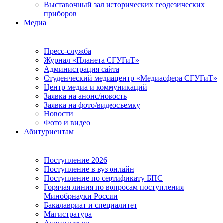
Выставочный зал исторических геодезических
приборов
Медиа
Пресс-служба
Журнал «Планета СГУГиТ»
Администрация сайта
Студенческий медиацентр «Медиасфера СГУГиТ»
Центр медиа и коммуникаций
Заявка на анонс/новость
Заявка на фото/видеосъемку
Новости
Фото и видео
Абитуриентам
Поступление 2026
Поступление в вуз онлайн
Поступление по сертификату БПС
Горячая линия по вопросам поступления
Минобрнауки России
Бакалавриат и специалитет
Магистратура
Аспирантура