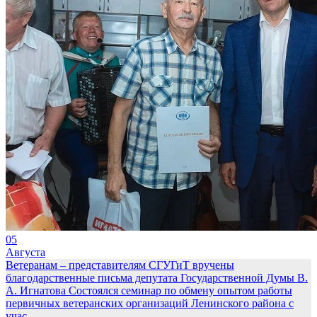
05
Августа
Ветеранам – представителям СГУГиТ вручены
благодарственные письма депутата Государственной Думы В.
А. Игнатова
Состоялся семинар по обмену опытом работы
первичных ветеранских организаций Ленинского района с
учас...