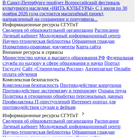
В Санкт-Петербурге пройдет Всероссийский фестиваль
культурного наследия «НИТЬ КУЛЬТУРЫ»
С 1 июля по 30
ноября 2026 года состоится масштабный проект,
направленный на сохранение и популяриза...
Информационные ресурсы СГУГиТ
Сведения об образовательной организации
Расписание
Личный кабинет
Молодежный информационный центр
Научно-техническая библиотека
Обращения граждан
Нормативно-правовые документы
Карта сайта
Внешние ресурсы и сервисы
Министерство науки и высшего образования РФ
Федеральная
служба по надзору в сфере образования и науки
Портал
Госуслуг
Сайт «Стипендиаты России»
Антиплагиат
Онлайн
оплата обучения
Комплексная безопасность
Комплексная безопасность
Противодействие коррупции
Противодействие экстремизму и терроризму
Охрана труда
Политика в отношении обработки персональных данных
Профилактика IT-преступлений
Интернет-портал для
противодействия слухам и фейкам
Информационные ресурсы СГУГиТ
Сведения об образовательной организации
Расписание
Личный кабинет
Молодежный информационный центр
Научно-техническая библиотека
Обращения граждан