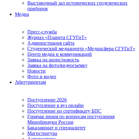
Выставочный зал исторических геодезических
приборов
Медиа
Пресс-служба
Журнал «Планета СГУГиТ»
Администрация сайта
Студенческий медиацентр «Медиасфера СГУГиТ»
Центр медиа и коммуникаций
Заявка на анонс/новость
Заявка на фото/видеосъемку
Новости
Фото и видео
Абитуриентам
Поступление 2026
Поступление в вуз онлайн
Поступление по сертификату БПС
Горячая линия по вопросам поступления
Минобрнауки России
Бакалавриат и специалитет
Магистратура
Аспирантура