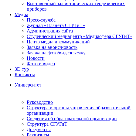
Выставочный зал исторических геодезических
приборов
Медиа
Пресс-служба
Журнал «Планета СГУГиТ»
Администрация сайта
Студенческий медиацентр «Медиасфера СГУГиТ»
Центр медиа и коммуникаций
Заявка на анонс/новость
Заявка на фото/видеосъемку
Новости
Фото и видео
3D тур
Контакты
Университет
Руководство
Структура и органы управления образовательной
организации
Сведения об образовательной организации
Структура СГУГиТ
Документы
Реквизиты