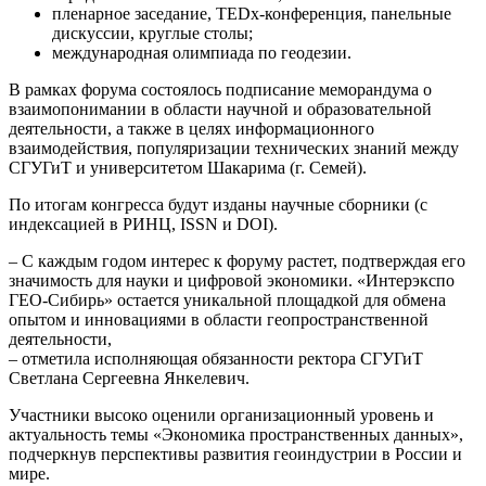
пленарное заседание, TEDx-конференция, панельные
дискуссии, круглые столы;
международная олимпиада по геодезии.
В рамках форума состоялось подписание меморандума о
взаимопонимании в области научной и образовательной
деятельности, а также в целях информационного
взаимодействия, популяризации технических знаний между
СГУГиТ и университетом Шакарима (г. Семей).
По итогам конгресса будут изданы научные сборники (с
индексацией в РИНЦ, ISSN и DOI).
– С каждым годом интерес к форуму растет, подтверждая его
значимость для науки и цифровой экономики. «Интерэкспо
ГЕО-Сибирь» остается уникальной площадкой для обмена
опытом и инновациями в области геопространственной
деятельности,
– отметила исполняющая обязанности ректора СГУГиТ
Светлана Сергеевна Янкелевич.
Участники высоко оценили организационный уровень и
актуальность темы «Экономика пространственных данных»,
подчеркнув перспективы развития геоиндустрии в России и
мире.