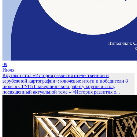
09
Июля
Круглый стол «История развития отечественной и
зарубежной картографии»: ключевые итоги и победители
8
июля в СГУГиТ завершил свою работу круглый стол,
посвященный актуальной теме – «История развития о...