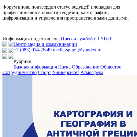
Форум вновь подтвердил статус ведущей площадки для
профессионалов в области геодезии, картографии,
цифровизации и управления пространственными данными.
Информация подготовлена
Пресс-службой СГУГиТ
Центр медиа и коммуникаций
+7 (983) 014-26-49
media-sgugit@yandex.ru
Рубрики
Важная информация
Наука
Образование
Общество
Сотрудничество
Спорт
Университет
Атмосфера