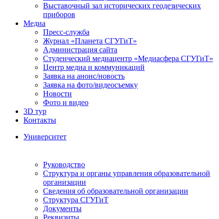
Выставочный зал исторических геодезических
приборов
Медиа
Пресс-служба
Журнал «Планета СГУГиТ»
Администрация сайта
Студенческий медиацентр «Медиасфера СГУГиТ»
Центр медиа и коммуникаций
Заявка на анонс/новость
Заявка на фото/видеосъемку
Новости
Фото и видео
3D тур
Контакты
Университет
Руководство
Структура и органы управления образовательной
организации
Сведения об образовательной организации
Структура СГУГиТ
Документы
Реквизиты