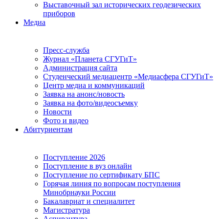
Выставочный зал исторических геодезических
приборов
Медиа
Пресс-служба
Журнал «Планета СГУГиТ»
Администрация сайта
Студенческий медиацентр «Медиасфера СГУГиТ»
Центр медиа и коммуникаций
Заявка на анонс/новость
Заявка на фото/видеосъемку
Новости
Фото и видео
Абитуриентам
Поступление 2026
Поступление в вуз онлайн
Поступление по сертификату БПС
Горячая линия по вопросам поступления
Минобрнауки России
Бакалавриат и специалитет
Магистратура
Аспирантура