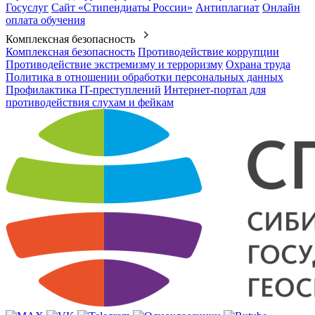
Госуслуг
Сайт «Стипендиаты России»
Антиплагиат
Онлайн
оплата обучения
Комплексная безопасность
Комплексная безопасность
Противодействие коррупции
Противодействие экстремизму и терроризму
Охрана труда
Политика в отношении обработки персональных данных
Профилактика IT-преступлений
Интернет-портал для
противодействия слухам и фейкам