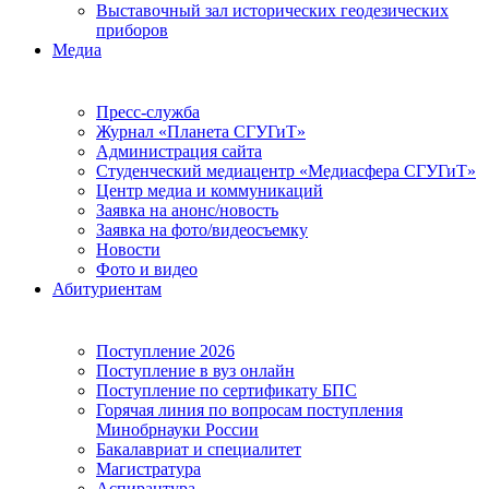
Выставочный зал исторических геодезических
приборов
Медиа
Пресс-служба
Журнал «Планета СГУГиТ»
Администрация сайта
Студенческий медиацентр «Медиасфера СГУГиТ»
Центр медиа и коммуникаций
Заявка на анонс/новость
Заявка на фото/видеосъемку
Новости
Фото и видео
Абитуриентам
Поступление 2026
Поступление в вуз онлайн
Поступление по сертификату БПС
Горячая линия по вопросам поступления
Минобрнауки России
Бакалавриат и специалитет
Магистратура
Аспирантура