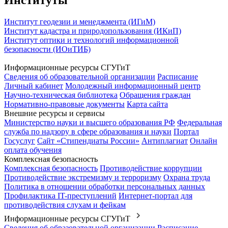
Институт геодезии и менеджмента (ИГиМ)
Институт кадастра и природопользования (ИКиП)
Институт оптики и технологий информационной
безопасности (ИОиТИБ)
Информационные ресурсы СГУГиТ
Сведения об образовательной организации
Расписание
Личный кабинет
Молодежный информационный центр
Научно-техническая библиотека
Обращения граждан
Нормативно-правовые документы
Карта сайта
Внешние ресурсы и сервисы
Министерство науки и высшего образования РФ
Федеральная
служба по надзору в сфере образования и науки
Портал
Госуслуг
Сайт «Стипендиаты России»
Антиплагиат
Онлайн
оплата обучения
Комплексная безопасность
Комплексная безопасность
Противодействие коррупции
Противодействие экстремизму и терроризму
Охрана труда
Политика в отношении обработки персональных данных
Профилактика IT-преступлений
Интернет-портал для
противодействия слухам и фейкам
Информационные ресурсы СГУГиТ
Сведения об образовательной организации
Расписание