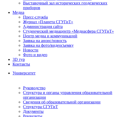
Выставочный зал исторических геодезических
приборов
Медиа
Пресс-служба
Журнал «Планета СГУГиТ»
Администрация сайта
Студенческий медиацентр «Медиасфера СГУГиТ»
Центр медиа и коммуникаций
Заявка на анонс/новость
Заявка на фото/видеосъемку
Новости
Фото и видео
3D тур
Контакты
Университет
Руководство
Структура и органы управления образовательной
организации
Сведения об образовательной организации
Структура СГУГиТ
Документы
Реквизиты