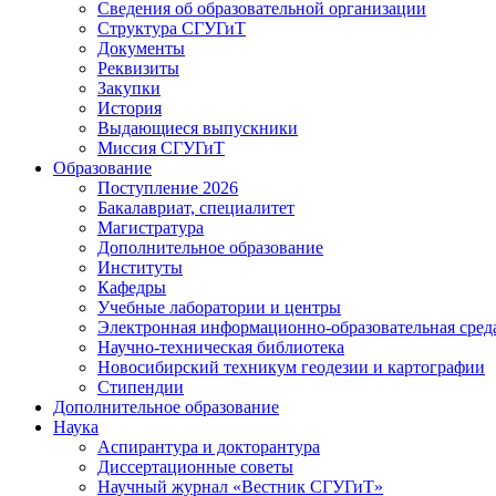
Сведения об образовательной организации
Структура СГУГиТ
Документы
Реквизиты
Закупки
История
Выдающиеся выпускники
Миссия СГУГиТ
Образование
Поступление 2026
Бакалавриат, специалитет
Магистратура
Дополнительное образование
Институты
Кафедры
Учебные лаборатории и центры
Электронная информационно-образовательная сред
Научно-техническая библиотека
Новосибирский техникум геодезии и картографии
Стипендии
Дополнительное образование
Наука
Аспирантура и докторантура
Диссертационные советы
Научный журнал «Вестник СГУГиТ»