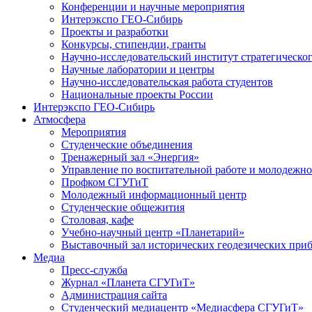
Конференции и научные мероприятия
Интерэкспо ГЕО-Сибирь
Проекты и разработки
Конкурсы, стипендии, гранты
Научно-исследовательский институт стратегическог
Научные лаборатории и центры
Научно-исследовательская работа студентов
Национальные проекты России
Интерэкспо ГЕО-Сибирь
Атмосфера
Мероприятия
Студенческие объединения
Тренажерный зал «Энергия»
Управление по воспитательной работе и молодежн
Профком СГУГиТ
Молодежный информационный центр
Студенческие общежития
Столовая, кафе
Учебно-научный центр «Планетарий»
Выставочный зал исторических геодезических при
Медиа
Пресс-служба
Журнал «Планета СГУГиТ»
Администрация сайта
Студенческий медиацентр «Медиасфера СГУГиТ»