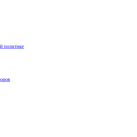
ой политике
боров