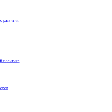
о развития
ой политике
боров