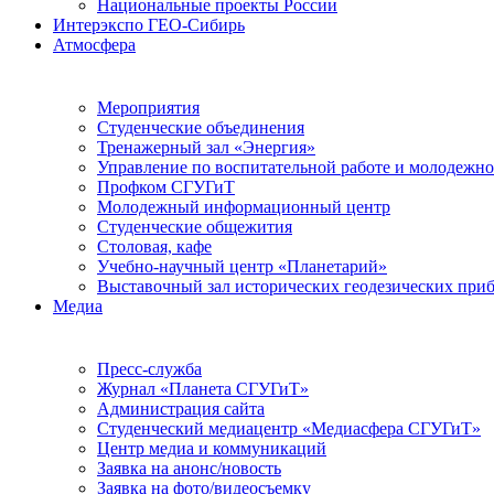
Национальные проекты России
Интерэкспо ГЕО-Сибирь
Атмосфера
Мероприятия
Студенческие объединения
Тренажерный зал «Энергия»
Управление по воспитательной работе и молодежн
Профком СГУГиТ
Молодежный информационный центр
Студенческие общежития
Столовая, кафе
Учебно-научный центр «Планетарий»
Выставочный зал исторических геодезических при
Медиа
Пресс-служба
Журнал «Планета СГУГиТ»
Администрация сайта
Студенческий медиацентр «Медиасфера СГУГиТ»
Центр медиа и коммуникаций
Заявка на анонс/новость
Заявка на фото/видеосъемку