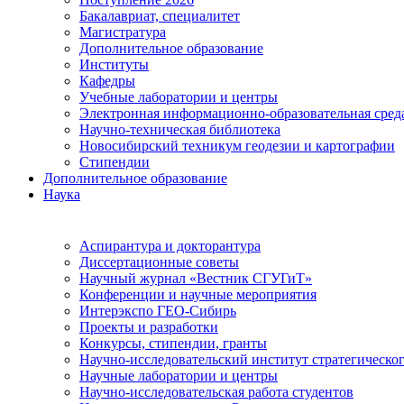
Бакалавриат, специалитет
Магистратура
Дополнительное образование
Институты
Кафедры
Учебные лаборатории и центры
Электронная информационно-образовательная сред
Научно-техническая библиотека
Новосибирский техникум геодезии и картографии
Стипендии
Дополнительное образование
Наука
Аспирантура и докторантура
Диссертационные советы
Научный журнал «Вестник СГУГиТ»
Конференции и научные мероприятия
Интерэкспо ГЕО-Сибирь
Проекты и разработки
Конкурсы, стипендии, гранты
Научно-исследовательский институт стратегическог
Научные лаборатории и центры
Научно-исследовательская работа студентов