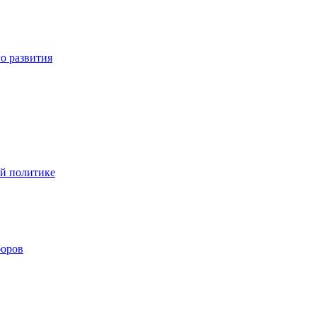
о развития
ой политике
боров