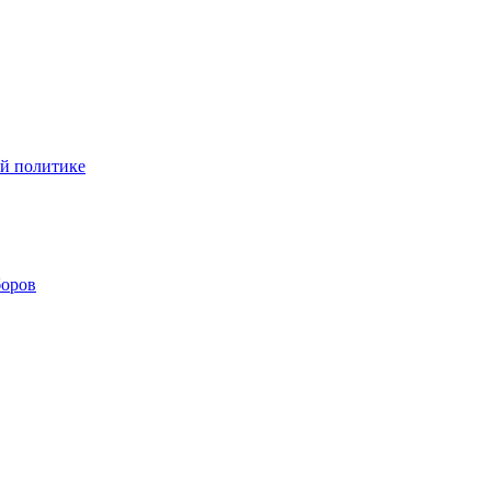
ой политике
боров