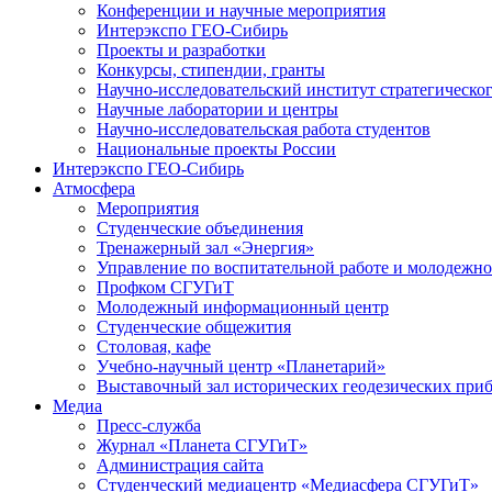
Конференции и научные мероприятия
Интерэкспо ГЕО-Сибирь
Проекты и разработки
Конкурсы, стипендии, гранты
Научно-исследовательский институт стратегическог
Научные лаборатории и центры
Научно-исследовательская работа студентов
Национальные проекты России
Интерэкспо ГЕО-Сибирь
Атмосфера
Мероприятия
Студенческие объединения
Тренажерный зал «Энергия»
Управление по воспитательной работе и молодежн
Профком СГУГиТ
Молодежный информационный центр
Студенческие общежития
Столовая, кафе
Учебно-научный центр «Планетарий»
Выставочный зал исторических геодезических при
Медиа
Пресс-служба
Журнал «Планета СГУГиТ»
Администрация сайта
Студенческий медиацентр «Медиасфера СГУГиТ»