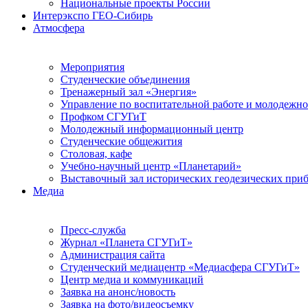
Национальные проекты России
Интерэкспо ГЕО-Сибирь
Атмосфера
Мероприятия
Студенческие объединения
Тренажерный зал «Энергия»
Управление по воспитательной работе и молодежн
Профком СГУГиТ
Молодежный информационный центр
Студенческие общежития
Столовая, кафе
Учебно-научный центр «Планетарий»
Выставочный зал исторических геодезических при
Медиа
Пресс-служба
Журнал «Планета СГУГиТ»
Администрация сайта
Студенческий медиацентр «Медиасфера СГУГиТ»
Центр медиа и коммуникаций
Заявка на анонс/новость
Заявка на фото/видеосъемку