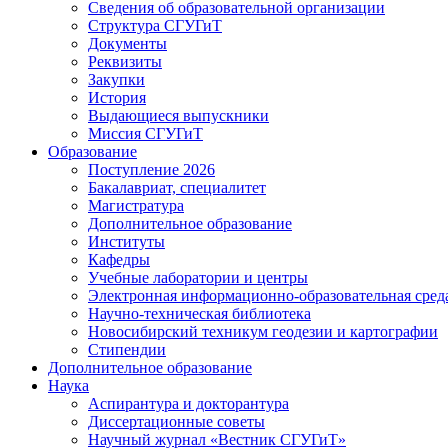
Сведения об образовательной организации
Структура СГУГиТ
Документы
Реквизиты
Закупки
История
Выдающиеся выпускники
Миссия СГУГиТ
Образование
Поступление 2026
Бакалавриат, специалитет
Магистратура
Дополнительное образование
Институты
Кафедры
Учебные лаборатории и центры
Электронная информационно-образовательная сред
Научно-техническая библиотека
Новосибирский техникум геодезии и картографии
Стипендии
Дополнительное образование
Наука
Аспирантура и докторантура
Диссертационные советы
Научный журнал «Вестник СГУГиТ»