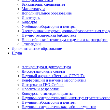
Бакалавриат, специалитет
Магистратура
Дополнительное образование
Институты
Кафедры
Учебные лаборатории и центры
Электронная информационно-образовательная сред
Научно-техническая библиотека
Новосибирский техникум геодезии и картографии
Стипендии
Дополнительное образование
Наука
Аспирантура и докторантура
Диссертационные советы
Научный журнал «Вестник СГУГиТ»
Конференции и научные мероприятия
Интерэкспо ГЕО-Сибирь
Проекты и разработки
Конкурсы, стипендии, гранты
Научно-исследовательский институт стратегическог
Научные лаборатории и центры
Научно-исследовательская работа студентов