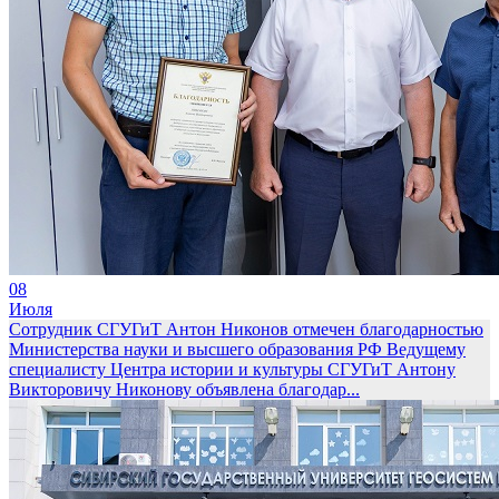
08
Июля
Сотрудник СГУГиТ Антон Никонов отмечен благодарностью
Министерства науки и высшего образования РФ
Ведущему
специалисту Центра истории и культуры СГУГиТ Антону
Викторовичу Никонову объявлена благодар...