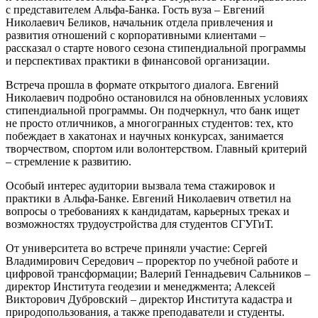
с представителем Альфа-Банка. Гость вуза – Евгений
Николаевич Беликов, начальник отдела привлечения и
развития отношений с корпоративными клиентами –
рассказал о старте нового сезона стипендиальной программы
и перспективах практики в финансовой организации.
Встреча прошла в формате открытого диалога. Евгений
Николаевич подробно остановился на обновленных условиях
стипендиальной программы. Он подчеркнул, что банк ищет
не просто отличников, а многогранных студентов: тех, кто
побеждает в хакатонах и научных конкурсах, занимается
творчеством, спортом или волонтерством. Главный критерий
– стремление к развитию.
Особый интерес аудитории вызвала тема стажировок и
практики в Альфа-Банке. Евгений Николаевич ответил на
вопросы о требованиях к кандидатам, карьерных треках и
возможностях трудоустройства для студентов СГУГиТ.
От университета во встрече приняли участие: Сергей
Владимирович Середович – проректор по учебной работе и
цифровой трансформации; Валерий Геннадьевич Сальников –
директор Института геодезии и менеджмента; Алексей
Викторович Дубровский – директор Института кадастра и
природопользования, а также преподаватели и студенты.