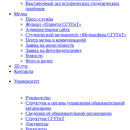
Выставочный зал исторических геодезических
приборов
Медиа
Пресс-служба
Журнал «Планета СГУГиТ»
Администрация сайта
Студенческий медиацентр «Медиасфера СГУГиТ»
Центр медиа и коммуникаций
Заявка на анонс/новость
Заявка на фото/видеосъемку
Новости
Фото и видео
3D тур
Контакты
Университет
Руководство
Структура и органы управления образовательной
организации
Сведения об образовательной организации
Структура СГУГиТ
Документы
Реквизиты