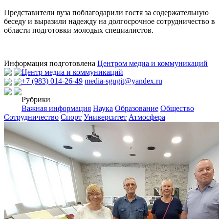
Представители вуза поблагодарили гостя за содержательную
беседу и выразили надежду на долгосрочное сотрудничество в
области подготовки молодых специалистов.
Информация подготовлена
Центром медиа и коммуникаций
Центр медиа и коммуникаций
+7 (983) 014-26-49
media-sgugit@yandex.ru
Рубрики
Важная информация
Наука
Образование
Общество
Сотрудничество
Спорт
Университет
Атмосфера