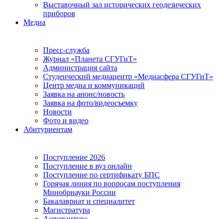
Выставочный зал исторических геодезических
приборов
Медиа
Пресс-служба
Журнал «Планета СГУГиТ»
Администрация сайта
Студенческий медиацентр «Медиасфера СГУГиТ»
Центр медиа и коммуникаций
Заявка на анонс/новость
Заявка на фото/видеосъемку
Новости
Фото и видео
Абитуриентам
Поступление 2026
Поступление в вуз онлайн
Поступление по сертификату БПС
Горячая линия по вопросам поступления
Минобрнауки России
Бакалавриат и специалитет
Магистратура
Аспирантура