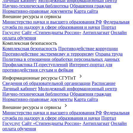
Личный кабинет
Молодежный информационный центр
Научно-техническая библиотека
Обращения граждан
Нормативно-правовые документы
Карта сайта
Внешние ресурсы и сервисы
Министерство науки и высшего образования РФ
Федеральная
служба по надзору в сфере образования и науки
Портал
Госуслуг
Сайт «Стипендиаты России»
Антиплагиат
Онлайн
оплата обучения
Комплексная безопасность
Комплексная безопасность
Противодействие коррупции
Противодействие экстремизму и терроризму
Охрана труда
Политика в отношении обработки персональных данных
Профилактика IT-преступлений
Интернет-портал для
противодействия слухам и фейкам
Информационные ресурсы СГУГиТ
Сведения об образовательной организации
Расписание
Личный кабинет
Молодежный информационный центр
Научно-техническая библиотека
Обращения граждан
Нормативно-правовые документы
Карта сайта
Внешние ресурсы и сервисы
Министерство науки и высшего образования РФ
Федеральная
служба по надзору в сфере образования и науки
Портал
Госуслуг
Сайт «Стипендиаты России»
Антиплагиат
Онлайн
оплата обучения