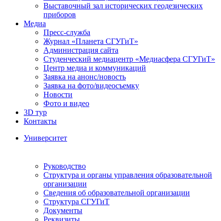
Выставочный зал исторических геодезических
приборов
Медиа
Пресс-служба
Журнал «Планета СГУГиТ»
Администрация сайта
Студенческий медиацентр «Медиасфера СГУГиТ»
Центр медиа и коммуникаций
Заявка на анонс/новость
Заявка на фото/видеосъемку
Новости
Фото и видео
3D тур
Контакты
Университет
Руководство
Структура и органы управления образовательной
организации
Сведения об образовательной организации
Структура СГУГиТ
Документы
Реквизиты