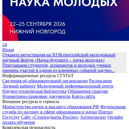
24
Июня
Открыта регистрация на XI Всероссийский молодежный
научный форум «Наука будущего – наука молодых»
Приглашаем студентов, аспирантов и молодых ученых
принять участие в одном из ключевых событий научно...
Информационные ресурсы СГУГиТ
Сведения об образовательной организации
Расписание
Личный кабинет
Молодежный информационный центр
Научно-техническая библиотека
Обращения граждан
Нормативно-правовые документы
Карта сайта
Внешние ресурсы и сервисы
Министерство науки и высшего образования РФ
Федеральная
служба по надзору в сфере образования и науки
Портал
Госуслуг
Сайт «Стипендиаты России»
Антиплагиат
Онлайн
оплата обучения
Комплексная безопасность