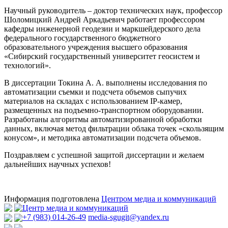
Научный руководитель – доктор технических наук, профессор
Шоломицкий Андрей Аркадьевич работает профессором
кафедры инженерной геодезии и маркшейдерского дела
федерального государственного бюджетного
образовательного учреждения высшего образования
«Сибирский государственный университет геосистем и
технологий».
В диссертации Токина А. А. выполнены исследования по
автоматизации съемки и подсчета объемов сыпучих
материалов на складах с использованием IP-камер,
размещенных на подъемно-транспортном оборудовании.
Разработаны алгоритмы автоматизированной обработки
данных, включая метод фильтрации облака точек «скользящим
конусом», и методика автоматизации подсчета объемов.
Поздравляем с успешной защитой диссертации и желаем
дальнейших научных успехов!
Информация подготовлена
Центром медиа и коммуникаций
Центр медиа и коммуникаций
+7 (983) 014-26-49
media-sgugit@yandex.ru