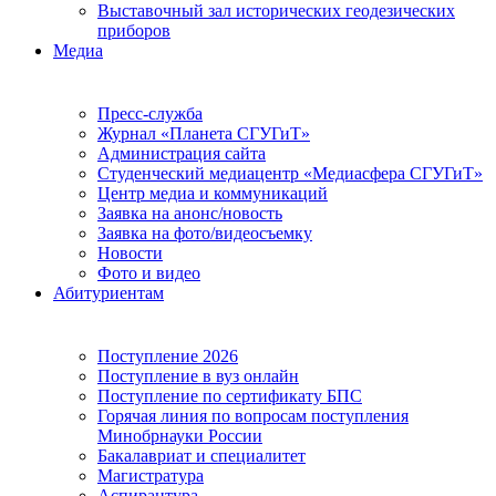
Выставочный зал исторических геодезических
приборов
Медиа
Пресс-служба
Журнал «Планета СГУГиТ»
Администрация сайта
Студенческий медиацентр «Медиасфера СГУГиТ»
Центр медиа и коммуникаций
Заявка на анонс/новость
Заявка на фото/видеосъемку
Новости
Фото и видео
Абитуриентам
Поступление 2026
Поступление в вуз онлайн
Поступление по сертификату БПС
Горячая линия по вопросам поступления
Минобрнауки России
Бакалавриат и специалитет
Магистратура
Аспирантура