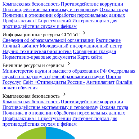
Комплексная безопасность
Противодействие коррупции
Противодействие экстремизму и терроризму
Охрана труда
Политика в отношении обработки персональных данных
Профилактика IT-преступлений
Интернет-портал для
противодействия слухам и фейкам
Информационные ресурсы СГУГиТ
Сведения об образовательной организации
Расписание
Личный кабинет
Молодежный информационный центр
Научно-техническая библиотека
Обращения граждан
Нормативно-правовые документы
Карта сайта
Внешние ресурсы и сервисы
Министерство науки и высшего образования РФ
Федеральная
служба по надзору в сфере образования и науки
Портал
Госуслуг
Сайт «Стипендиаты России»
Антиплагиат
Онлайн
оплата обучения
Комплексная безопасность
Комплексная безопасность
Противодействие коррупции
Противодействие экстремизму и терроризму
Охрана труда
Политика в отношении обработки персональных данных
Профилактика IT-преступлений
Интернет-портал для
противодействия слухам и фейкам