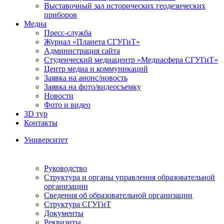
Выставочный зал исторических геодезических
приборов
Медиа
Пресс-служба
Журнал «Планета СГУГиТ»
Администрация сайта
Студенческий медиацентр «Медиасфера СГУГиТ»
Центр медиа и коммуникаций
Заявка на анонс/новость
Заявка на фото/видеосъемку
Новости
Фото и видео
3D тур
Контакты
Университет
Руководство
Структура и органы управления образовательной
организации
Сведения об образовательной организации
Структура СГУГиТ
Документы
Реквизиты