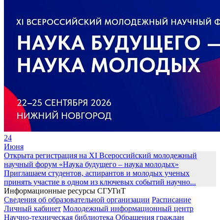
24
Июня
Открыта регистрация на XI Всероссийский молодежный
научный форум «Наука будущего – наука молодых»
Приглашаем студентов, аспирантов и молодых ученых
принять участие в одном из ключевых событий научно...
Информационные ресурсы СГУГиТ
Сведения об образовательной организации
Расписание
Личный кабинет
Молодежный информационный центр
Научно-техническая библиотека
Обращения граждан