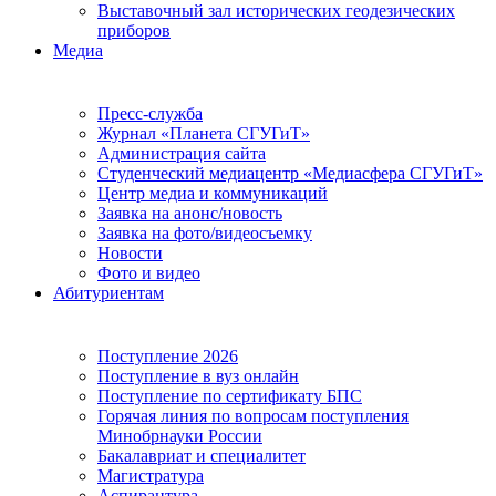
Выставочный зал исторических геодезических
приборов
Медиа
Пресс-служба
Журнал «Планета СГУГиТ»
Администрация сайта
Студенческий медиацентр «Медиасфера СГУГиТ»
Центр медиа и коммуникаций
Заявка на анонс/новость
Заявка на фото/видеосъемку
Новости
Фото и видео
Абитуриентам
Поступление 2026
Поступление в вуз онлайн
Поступление по сертификату БПС
Горячая линия по вопросам поступления
Минобрнауки России
Бакалавриат и специалитет
Магистратура
Аспирантура