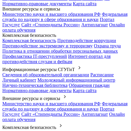
Нормативно-правовые документы
Карта сайта
Внешние ресурсы и сервисы
Министерство науки и высшего образования РФ
Федеральная
служба по надзору в сфере образования и науки
Портал
Госуслуг
Сайт «Стипендиаты России»
Антиплагиат
Онлайн
оплата обучения
Комплексная безопасность
Комплексная безопасность
Противодействие коррупции
Противодействие экстремизму и терроризму
Охрана труда
Политика в отношении обработки персональных данных
Профилактика IT-преступлений
Интернет-портал для
противодействия слухам и фейкам
Информационные ресурсы СГУГиТ
Сведения об образовательной организации
Расписание
Личный кабинет
Молодежный информационный центр
Научно-техническая библиотека
Обращения граждан
Нормативно-правовые документы
Карта сайта
Внешние ресурсы и сервисы
Министерство науки и высшего образования РФ
Федеральная
служба по надзору в сфере образования и науки
Портал
Госуслуг
Сайт «Стипендиаты России»
Антиплагиат
Онлайн
оплата обучения
Комплексная безопасность