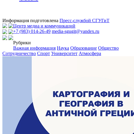
Информация подготовлена
Пресс-службой СГУГиТ
Центр медиа и коммуникаций
+7 (983) 014-26-49
media-sgugit@yandex.ru
Рубрики
Важная информация
Наука
Образование
Общество
Сотрудничество
Спорт
Университет
Атмосфера