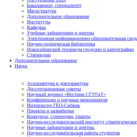
Бакалавриат, специалитет
Магистратура
Дополнительное образование
Институты
Кафедры
Учебные лаборатории и центры
Электронная информационно-образовательная сред
Научно-техническая библиотека
Новосибирский техникум геодезии и картографии
Стипендии
Дополнительное образование
Наука
Аспирантура и докторантура
Диссертационные советы
Научный журнал «Вестник СГУГиТ»
Конференции и научные мероприятия
Интерэкспо ГЕО-Сибирь
Проекты и разработки
Конкурсы, стипендии, гранты
Научно-исследовательский институт стратегическог
Научные лаборатории и центры
Научно-исследовательская работа студентов