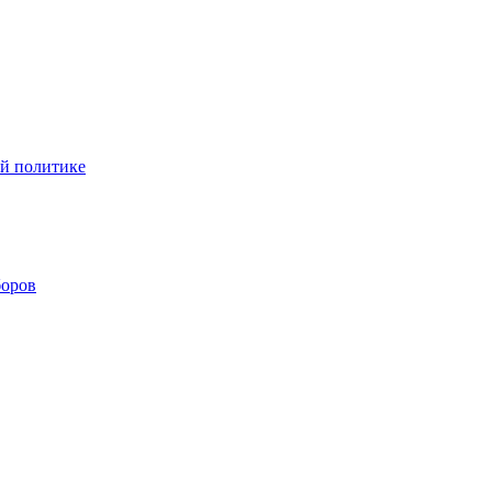
ой политике
боров