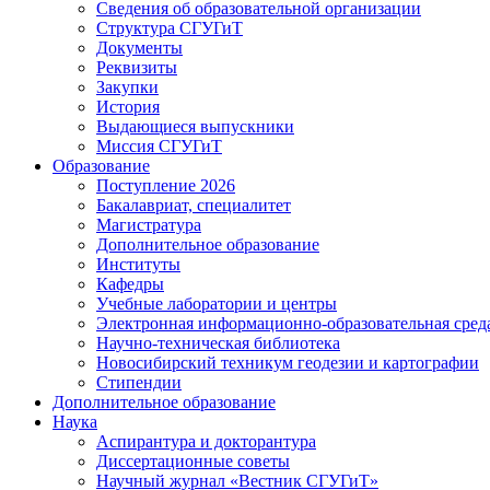
Сведения об образовательной организации
Структура СГУГиТ
Документы
Реквизиты
Закупки
История
Выдающиеся выпускники
Миссия СГУГиТ
Образование
Поступление 2026
Бакалавриат, специалитет
Магистратура
Дополнительное образование
Институты
Кафедры
Учебные лаборатории и центры
Электронная информационно-образовательная сред
Научно-техническая библиотека
Новосибирский техникум геодезии и картографии
Стипендии
Дополнительное образование
Наука
Аспирантура и докторантура
Диссертационные советы
Научный журнал «Вестник СГУГиТ»