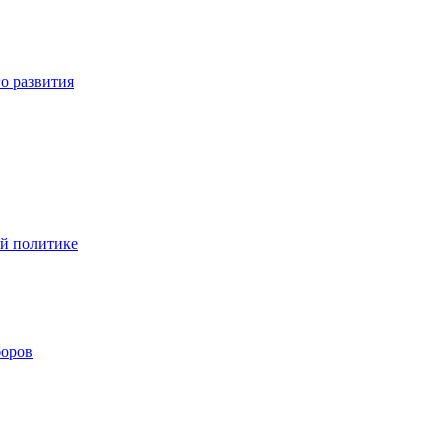
о развития
ой политике
боров