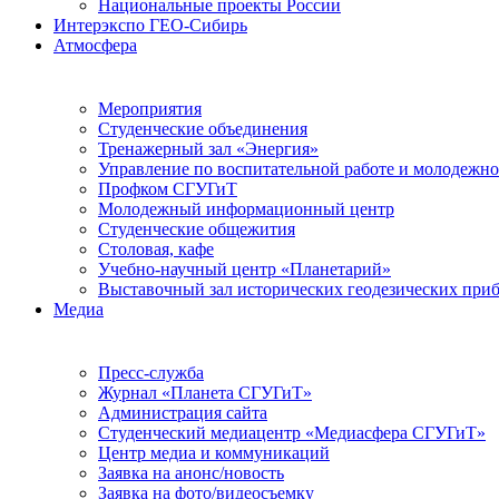
Национальные проекты России
Интерэкспо ГЕО-Сибирь
Атмосфера
Мероприятия
Студенческие объединения
Тренажерный зал «Энергия»
Управление по воспитательной работе и молодежн
Профком СГУГиТ
Молодежный информационный центр
Студенческие общежития
Столовая, кафе
Учебно-научный центр «Планетарий»
Выставочный зал исторических геодезических при
Медиа
Пресс-служба
Журнал «Планета СГУГиТ»
Администрация сайта
Студенческий медиацентр «Медиасфера СГУГиТ»
Центр медиа и коммуникаций
Заявка на анонс/новость
Заявка на фото/видеосъемку