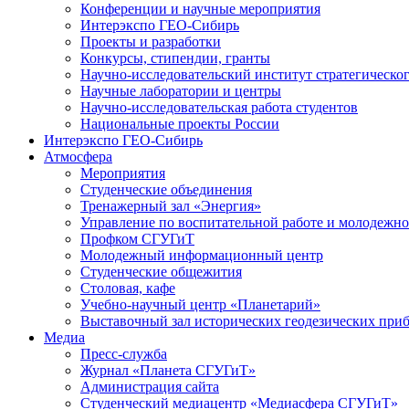
Конференции и научные мероприятия
Интерэкспо ГЕО-Сибирь
Проекты и разработки
Конкурсы, стипендии, гранты
Научно-исследовательский институт стратегическог
Научные лаборатории и центры
Научно-исследовательская работа студентов
Национальные проекты России
Интерэкспо ГЕО-Сибирь
Атмосфера
Мероприятия
Студенческие объединения
Тренажерный зал «Энергия»
Управление по воспитательной работе и молодежн
Профком СГУГиТ
Молодежный информационный центр
Студенческие общежития
Столовая, кафе
Учебно-научный центр «Планетарий»
Выставочный зал исторических геодезических при
Медиа
Пресс-служба
Журнал «Планета СГУГиТ»
Администрация сайта
Студенческий медиацентр «Медиасфера СГУГиТ»