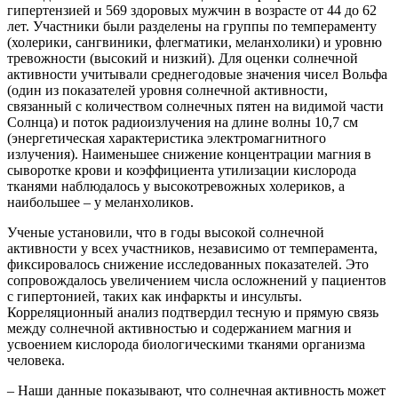
гипертензией и 569 здоровых мужчин в возрасте от 44 до 62
лет. Участники были разделены на группы по темпераменту
(холерики, сангвиники, флегматики, меланхолики) и уровню
тревожности (высокий и низкий). Для оценки солнечной
активности учитывали среднегодовые значения чисел Вольфа
(один из показателей уровня солнечной активности,
связанный с количеством солнечных пятен на видимой части
Солнца) и поток радиоизлучения на длине волны 10,7 см
(энергетическая характеристика электромагнитного
излучения). Наименьшее снижение концентрации магния в
сыворотке крови и коэффициента утилизации кислорода
тканями наблюдалось у высокотревожных холериков, а
наибольшее – у меланхоликов.
Ученые установили, что в годы высокой солнечной
активности у всех участников, независимо от темперамента,
фиксировалось снижение исследованных показателей. Это
сопровождалось увеличением числа осложнений у пациентов
с гипертонией, таких как инфаркты и инсульты.
Корреляционный анализ подтвердил тесную и прямую связь
между солнечной активностью и содержанием магния и
усвоением кислорода биологическими тканями организма
человека.
– Наши данные показывают, что солнечная активность может