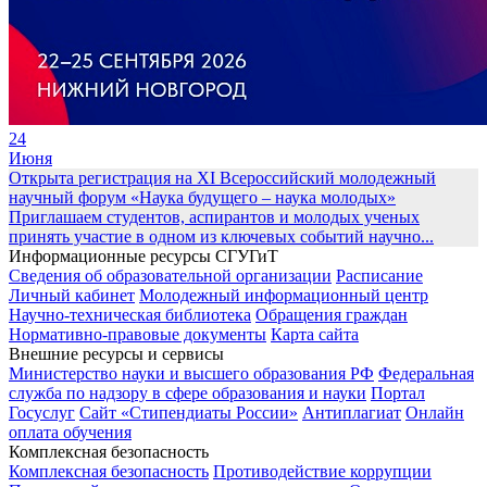
24
Июня
Открыта регистрация на XI Всероссийский молодежный
научный форум «Наука будущего – наука молодых»
Приглашаем студентов, аспирантов и молодых ученых
принять участие в одном из ключевых событий научно...
Информационные ресурсы СГУГиТ
Сведения об образовательной организации
Расписание
Личный кабинет
Молодежный информационный центр
Научно-техническая библиотека
Обращения граждан
Нормативно-правовые документы
Карта сайта
Внешние ресурсы и сервисы
Министерство науки и высшего образования РФ
Федеральная
служба по надзору в сфере образования и науки
Портал
Госуслуг
Сайт «Стипендиаты России»
Антиплагиат
Онлайн
оплата обучения
Комплексная безопасность
Комплексная безопасность
Противодействие коррупции