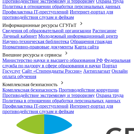
Противодействие экстремизму и терроризму
Охрана труда
Политика в отношении обработки персональных данных
Профилактика IT-преступлений
Интернет-портал для
противодействия слухам и фейкам
Информационные ресурсы СГУГиТ
Сведения об образовательной организации
Расписание
Личный кабинет
Молодежный информационный центр
Научно-техническая библиотека
Обращения граждан
Нормативно-правовые документы
Карта сайта
Внешние ресурсы и сервисы
Министерство науки и высшего образования РФ
Федеральная
служба по надзору в сфере образования и науки
Портал
Госуслуг
Сайт «Стипендиаты России»
Антиплагиат
Онлайн
оплата обучения
Комплексная безопасность
Комплексная безопасность
Противодействие коррупции
Противодействие экстремизму и терроризму
Охрана труда
Политика в отношении обработки персональных данных
Профилактика IT-преступлений
Интернет-портал для
противодействия слухам и фейкам