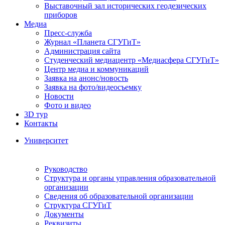
Выставочный зал исторических геодезических
приборов
Медиа
Пресс-служба
Журнал «Планета СГУГиТ»
Администрация сайта
Студенческий медиацентр «Медиасфера СГУГиТ»
Центр медиа и коммуникаций
Заявка на анонс/новость
Заявка на фото/видеосъемку
Новости
Фото и видео
3D тур
Контакты
Университет
Руководство
Структура и органы управления образовательной
организации
Сведения об образовательной организации
Структура СГУГиТ
Документы
Реквизиты