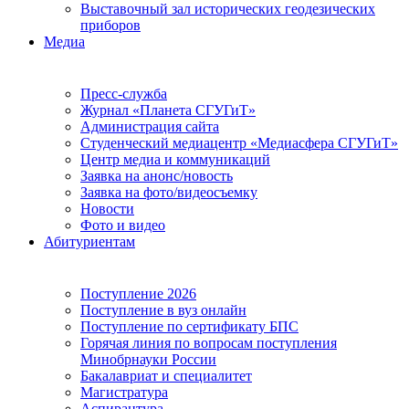
Выставочный зал исторических геодезических
приборов
Медиа
Пресс-служба
Журнал «Планета СГУГиТ»
Администрация сайта
Студенческий медиацентр «Медиасфера СГУГиТ»
Центр медиа и коммуникаций
Заявка на анонс/новость
Заявка на фото/видеосъемку
Новости
Фото и видео
Абитуриентам
Поступление 2026
Поступление в вуз онлайн
Поступление по сертификату БПС
Горячая линия по вопросам поступления
Минобрнауки России
Бакалавриат и специалитет
Магистратура
Аспирантура