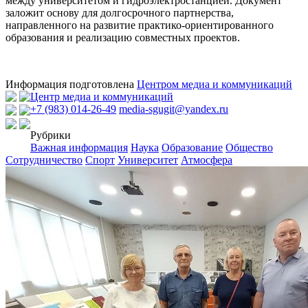
между университетом и гидроэлектростанцией. Документ
заложит основу для долгосрочного партнерства,
направленного на развитие практико-ориентированного
образования и реализацию совместных проектов.
Информация подготовлена
Центром медиа и коммуникаций
Центр медиа и коммуникаций
+7 (983) 014-26-49
media-sgugit@yandex.ru
Рубрики
Важная информация
Наука
Образование
Общество
Сотрудничество
Спорт
Университет
Атмосфера