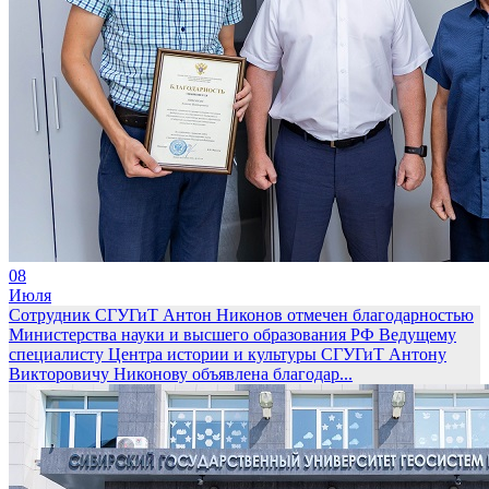
08
Июля
Сотрудник СГУГиТ Антон Никонов отмечен благодарностью
Министерства науки и высшего образования РФ
Ведущему
специалисту Центра истории и культуры СГУГиТ Антону
Викторовичу Никонову объявлена благодар...