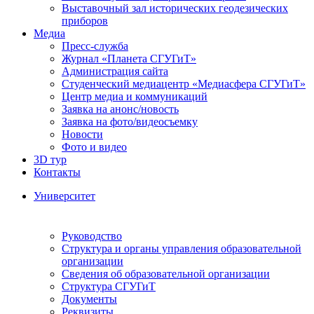
Выставочный зал исторических геодезических
приборов
Медиа
Пресс-служба
Журнал «Планета СГУГиТ»
Администрация сайта
Студенческий медиацентр «Медиасфера СГУГиТ»
Центр медиа и коммуникаций
Заявка на анонс/новость
Заявка на фото/видеосъемку
Новости
Фото и видео
3D тур
Контакты
Университет
Руководство
Структура и органы управления образовательной
организации
Сведения об образовательной организации
Структура СГУГиТ
Документы
Реквизиты