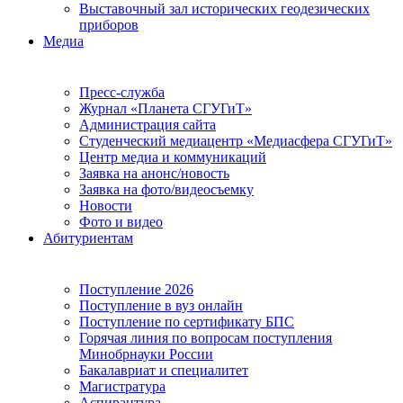
Выставочный зал исторических геодезических
приборов
Медиа
Пресс-служба
Журнал «Планета СГУГиТ»
Администрация сайта
Студенческий медиацентр «Медиасфера СГУГиТ»
Центр медиа и коммуникаций
Заявка на анонс/новость
Заявка на фото/видеосъемку
Новости
Фото и видео
Абитуриентам
Поступление 2026
Поступление в вуз онлайн
Поступление по сертификату БПС
Горячая линия по вопросам поступления
Минобрнауки России
Бакалавриат и специалитет
Магистратура
Аспирантура