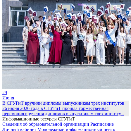
29
Июня
В СГУГиТ вручили дипломы выпускникам трех институтов
26 июня 2026 года в СГУГиТ прошла торжественная
церемония вручения дипломов выпускникам трех институ...
Информационные ресурсы СГУГиТ
Сведения об образовательной организации
Расписание
Личный кабинет
Молодежный информационный центр