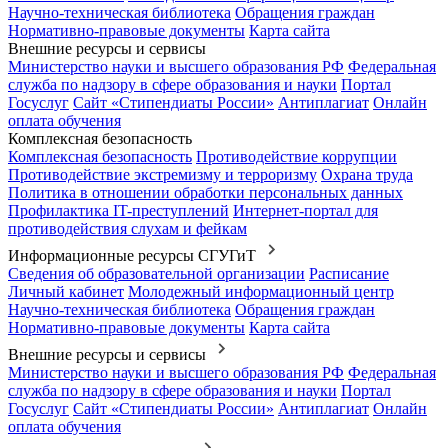
Научно-техническая библиотека
Обращения граждан
Нормативно-правовые документы
Карта сайта
Внешние ресурсы и сервисы
Министерство науки и высшего образования РФ
Федеральная
служба по надзору в сфере образования и науки
Портал
Госуслуг
Сайт «Стипендиаты России»
Антиплагиат
Онлайн
оплата обучения
Комплексная безопасность
Комплексная безопасность
Противодействие коррупции
Противодействие экстремизму и терроризму
Охрана труда
Политика в отношении обработки персональных данных
Профилактика IT-преступлений
Интернет-портал для
противодействия слухам и фейкам
Информационные ресурсы СГУГиТ
Сведения об образовательной организации
Расписание
Личный кабинет
Молодежный информационный центр
Научно-техническая библиотека
Обращения граждан
Нормативно-правовые документы
Карта сайта
Внешние ресурсы и сервисы
Министерство науки и высшего образования РФ
Федеральная
служба по надзору в сфере образования и науки
Портал
Госуслуг
Сайт «Стипендиаты России»
Антиплагиат
Онлайн
оплата обучения