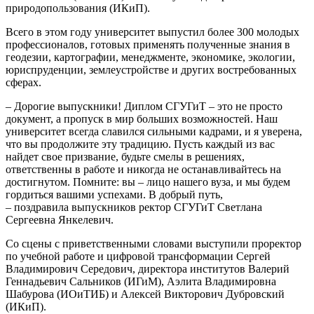
природопользования (ИКиП).
Всего в этом году университет выпустил более 300 молодых
профессионалов, готовых применять полученные знания в
геодезии, картографии, менеджменте, экономике, экологии,
юриспруденции, землеустройстве и других востребованных
сферах.
– Дорогие выпускники! Диплом СГУГиТ – это не просто
документ, а пропуск в мир больших возможностей. Наш
университет всегда славился сильными кадрами, и я уверена,
что вы продолжите эту традицию. Пусть каждый из вас
найдет свое призвание, будьте смелы в решениях,
ответственны в работе и никогда не останавливайтесь на
достигнутом. Помните: вы – лицо нашего вуза, и мы будем
гордиться вашими успехами. В добрый путь,
– поздравила выпускников ректор СГУГиТ Светлана
Сергеевна Янкелевич.
Со сцены с приветственными словами выступили проректор
по учебной работе и цифровой трансформации Сергей
Владимирович Середович, директора институтов Валерий
Геннадьевич Сальников (ИГиМ), Аэлита Владимировна
Шабурова (ИОиТИБ) и Алексей Викторович Дубровский
(ИКиП).