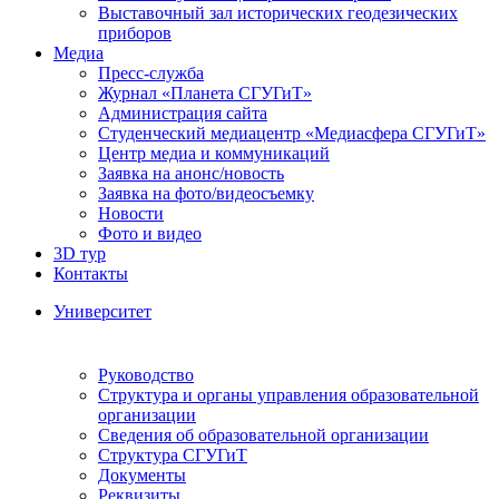
Выставочный зал исторических геодезических
приборов
Медиа
Пресс-служба
Журнал «Планета СГУГиТ»
Администрация сайта
Студенческий медиацентр «Медиасфера СГУГиТ»
Центр медиа и коммуникаций
Заявка на анонс/новость
Заявка на фото/видеосъемку
Новости
Фото и видео
3D тур
Контакты
Университет
Руководство
Структура и органы управления образовательной
организации
Сведения об образовательной организации
Структура СГУГиТ
Документы
Реквизиты