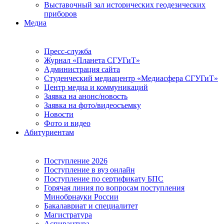
Выставочный зал исторических геодезических
приборов
Медиа
Пресс-служба
Журнал «Планета СГУГиТ»
Администрация сайта
Студенческий медиацентр «Медиасфера СГУГиТ»
Центр медиа и коммуникаций
Заявка на анонс/новость
Заявка на фото/видеосъемку
Новости
Фото и видео
Абитуриентам
Поступление 2026
Поступление в вуз онлайн
Поступление по сертификату БПС
Горячая линия по вопросам поступления
Минобрнауки России
Бакалавриат и специалитет
Магистратура
Аспирантура