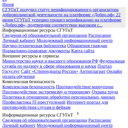
Июня
СГУГиТ получил статус верифицированного организатора
добровольческой деятельности на платформе «Добро.рф»
22
июня СГУГиТ успешно прошел верификацию на платформе
«Добро.рф», подтвердив соответствие высоким с...
Информационные ресурсы СГУГиТ
Сведения об образовательной организации
Расписание
Личный кабинет
Молодежный информационный центр
Научно-техническая библиотека
Обращения граждан
Нормативно-правовые документы
Карта сайта
Внешние ресурсы и сервисы
Министерство науки и высшего образования РФ
Федеральная
служба по надзору в сфере образования и науки
Портал
Госуслуг
Сайт «Стипендиаты России»
Антиплагиат
Онлайн
оплата обучения
Комплексная безопасность
Комплексная безопасность
Противодействие коррупции
Противодействие экстремизму и терроризму
Охрана труда
Политика в отношении обработки персональных данных
Профилактика IT-преступлений
Интернет-портал для
противодействия слухам и фейкам
Информационные ресурсы СГУГиТ
Сведения об образовательной организации
Расписание
Личный кабинет
Молодежный информационный центр