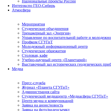
Национальные проекты России
Интерэкспо ГЕО-Сибирь
Атмосфера
Мероприятия
Студенческие объединения
Тренажерный зал «Энергия»
Управление по воспитательной работе и молодежн
Профком СГУГиТ
Молодежный информационный центр
Студенческие общежития
Столовая, кафе
Учебно-научный центр «Планетарий»
Выставочный зал исторических геодезических при
Медиа
Пресс-служба
Журнал «Планета СГУГиТ»
Администрация сайта
Студенческий медиацентр «Медиасфера СГУГиТ»
Центр медиа и коммуникаций
Заявка на анонс/новость
Заявка на фото/видеосъемку