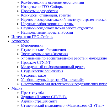
Конференции и научные мероприятия
Интерэкспо ГЕО-Сибирь
Проекты и разработки
Конкурсы, стипендии, гранты
Научно-исследовательский институт стратегическог
Научные лаборатории и центры
Научно-исследовательская работа студентов
Национальные проекты России
Интерэкспо ГЕО-Сибирь
Атмосфера
Мероприятия
Студенческие объединения
Тренажерный зал «Энергия»
Управление по воспитательной работе и молодежн
Профком СГУГиТ
Молодежный информационный центр
Студенческие общежития
Столовая, кафе
Учебно-научный центр «Планетарий»
Выставочный зал исторических геодезических при
Медиа
Пресс-служба
Журнал «Планета СГУГиТ»
Администрация сайта
Студенческий медиацентр «Медиасфера СГУГиТ»