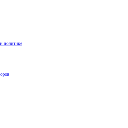
ой политике
боров