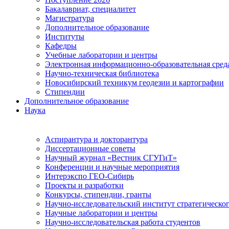
Бакалавриат, специалитет
Магистратура
Дополнительное образование
Институты
Кафедры
Учебные лаборатории и центры
Электронная информационно-образовательная сред
Научно-техническая библиотека
Новосибирский техникум геодезии и картографии
Стипендии
Дополнительное образование
Наука
Аспирантура и докторантура
Диссертационные советы
Научный журнал «Вестник СГУГиТ»
Конференции и научные мероприятия
Интерэкспо ГЕО-Сибирь
Проекты и разработки
Конкурсы, стипендии, гранты
Научно-исследовательский институт стратегическог
Научные лаборатории и центры
Научно-исследовательская работа студентов