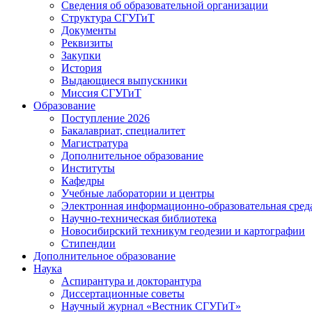
Сведения об образовательной организации
Структура СГУГиТ
Документы
Реквизиты
Закупки
История
Выдающиеся выпускники
Миссия СГУГиТ
Образование
Поступление 2026
Бакалавриат, специалитет
Магистратура
Дополнительное образование
Институты
Кафедры
Учебные лаборатории и центры
Электронная информационно-образовательная сред
Научно-техническая библиотека
Новосибирский техникум геодезии и картографии
Стипендии
Дополнительное образование
Наука
Аспирантура и докторантура
Диссертационные советы
Научный журнал «Вестник СГУГиТ»