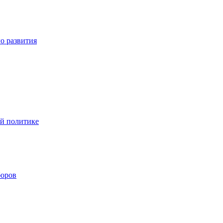
о развития
ой политике
боров