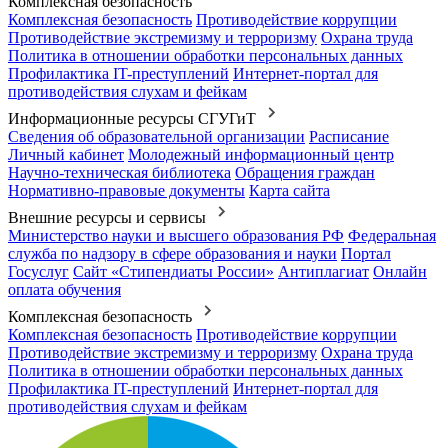
Комплексная безопасность
Комплексная безопасность
Противодействие коррупции
Противодействие экстремизму и терроризму
Охрана труда
Политика в отношении обработки персональных данных
Профилактика IT-преступлений
Интернет-портал для
противодействия слухам и фейкам
Информационные ресурсы СГУГиТ
Сведения об образовательной организации
Расписание
Личный кабинет
Молодежный информационный центр
Научно-техническая библиотека
Обращения граждан
Нормативно-правовые документы
Карта сайта
Внешние ресурсы и сервисы
Министерство науки и высшего образования РФ
Федеральная
служба по надзору в сфере образования и науки
Портал
Госуслуг
Сайт «Стипендиаты России»
Антиплагиат
Онлайн
оплата обучения
Комплексная безопасность
Комплексная безопасность
Противодействие коррупции
Противодействие экстремизму и терроризму
Охрана труда
Политика в отношении обработки персональных данных
Профилактика IT-преступлений
Интернет-портал для
противодействия слухам и фейкам