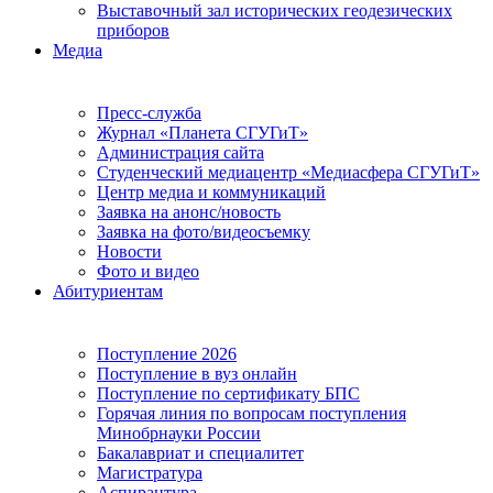
Выставочный зал исторических геодезических
приборов
Медиа
Пресс-служба
Журнал «Планета СГУГиТ»
Администрация сайта
Студенческий медиацентр «Медиасфера СГУГиТ»
Центр медиа и коммуникаций
Заявка на анонс/новость
Заявка на фото/видеосъемку
Новости
Фото и видео
Абитуриентам
Поступление 2026
Поступление в вуз онлайн
Поступление по сертификату БПС
Горячая линия по вопросам поступления
Минобрнауки России
Бакалавриат и специалитет
Магистратура
Аспирантура