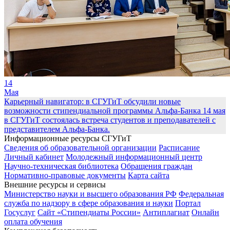
14
Мая
Карьерный навигатор: в СГУГиТ обсудили новые
возможности стипендиальной программы Альфа-Банка
14 мая
в СГУГиТ состоялась встреча студентов и преподавателей с
представителем Альфа-Банка.
Информационные ресурсы СГУГиТ
Сведения об образовательной организации
Расписание
Личный кабинет
Молодежный информационный центр
Научно-техническая библиотека
Обращения граждан
Нормативно-правовые документы
Карта сайта
Внешние ресурсы и сервисы
Министерство науки и высшего образования РФ
Федеральная
служба по надзору в сфере образования и науки
Портал
Госуслуг
Сайт «Стипендиаты России»
Антиплагиат
Онлайн
оплата обучения