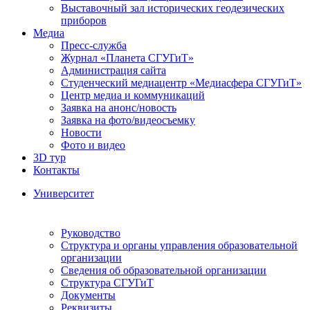
Выставочный зал исторических геодезических
приборов
Медиа
Пресс-служба
Журнал «Планета СГУГиТ»
Администрация сайта
Студенческий медиацентр «Медиасфера СГУГиТ»
Центр медиа и коммуникаций
Заявка на анонс/новость
Заявка на фото/видеосъемку
Новости
Фото и видео
3D тур
Контакты
Университет
Руководство
Структура и органы управления образовательной
организации
Сведения об образовательной организации
Структура СГУГиТ
Документы
Реквизиты