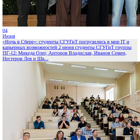
04
Июня
«Ночь в Сбере»: студенты СГУГиТ погрузились в мир IT и
карьерных возможностей
2 июня студенты СГУГиТ группы
ПГ-12: Микеда Олег, Антонов Владислав, Иванов Семен,
Нестеров Лев и Шк...