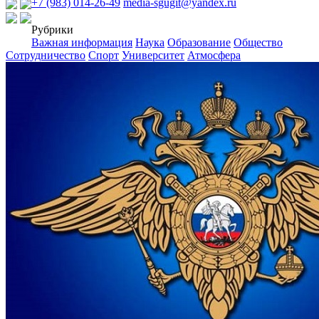
+7 (983) 014-26-49
media-sgugit@yandex.ru
Рубрики
Важная информация
Наука
Образование
Общество
Сотрудничество
Спорт
Университет
Атмосфера