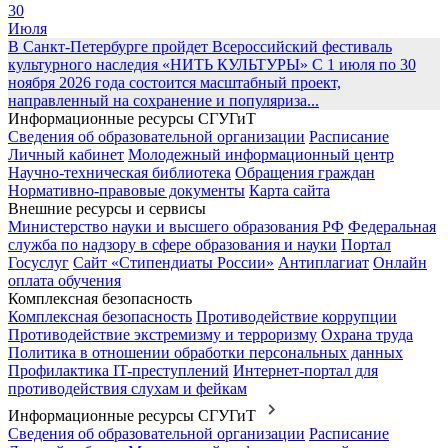
30
Июля
В Санкт-Петербурге пройдет Всероссийский фестиваль
культурного наследия «НИТЬ КУЛЬТУРЫ»
С 1 июля по 30
ноября 2026 года состоится масштабный проект,
направленный на сохранение и популяриза...
Информационные ресурсы СГУГиТ
Сведения об образовательной организации
Расписание
Личный кабинет
Молодежный информационный центр
Научно-техническая библиотека
Обращения граждан
Нормативно-правовые документы
Карта сайта
Внешние ресурсы и сервисы
Министерство науки и высшего образования РФ
Федеральная
служба по надзору в сфере образования и науки
Портал
Госуслуг
Сайт «Стипендиаты России»
Антиплагиат
Онлайн
оплата обучения
Комплексная безопасность
Комплексная безопасность
Противодействие коррупции
Противодействие экстремизму и терроризму
Охрана труда
Политика в отношении обработки персональных данных
Профилактика IT-преступлений
Интернет-портал для
противодействия слухам и фейкам
Информационные ресурсы СГУГиТ
Сведения об образовательной организации
Расписание