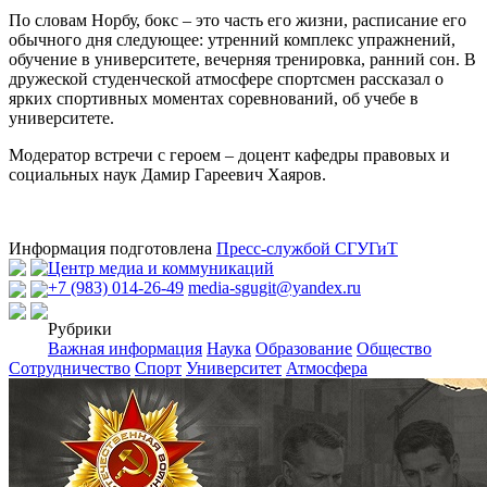
По словам Норбу, бокс – это часть его жизни, расписание его
обычного дня следующее: утренний комплекс упражнений,
обучение в университете, вечерняя тренировка, ранний сон. В
дружеской студенческой атмосфере спортсмен рассказал о
ярких спортивных моментах соревнований, об учебе в
университетe.
Модератор встречи с героем – доцент кафедры правовых и
социальных наук Дамир Гареевич Хаяров.
Информация подготовлена
Пресс-службой СГУГиТ
Центр медиа и коммуникаций
+7 (983) 014-26-49
media-sgugit@yandex.ru
Рубрики
Важная информация
Наука
Образование
Общество
Сотрудничество
Спорт
Университет
Атмосфера