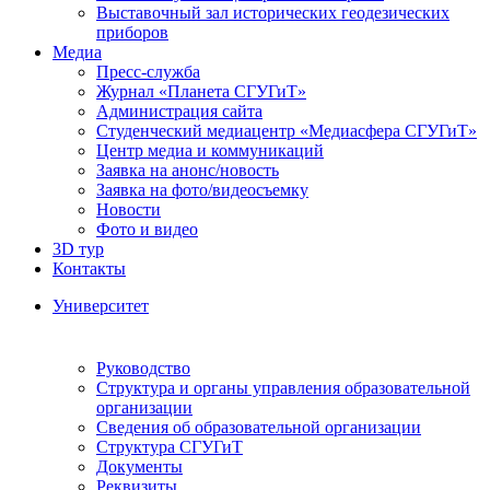
Выставочный зал исторических геодезических
приборов
Медиа
Пресс-служба
Журнал «Планета СГУГиТ»
Администрация сайта
Студенческий медиацентр «Медиасфера СГУГиТ»
Центр медиа и коммуникаций
Заявка на анонс/новость
Заявка на фото/видеосъемку
Новости
Фото и видео
3D тур
Контакты
Университет
Руководство
Структура и органы управления образовательной
организации
Сведения об образовательной организации
Структура СГУГиТ
Документы
Реквизиты