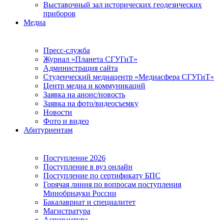
Выставочный зал исторических геодезических
приборов
Медиа
Пресс-служба
Журнал «Планета СГУГиТ»
Администрация сайта
Студенческий медиацентр «Медиасфера СГУГиТ»
Центр медиа и коммуникаций
Заявка на анонс/новость
Заявка на фото/видеосъемку
Новости
Фото и видео
Абитуриентам
Поступление 2026
Поступление в вуз онлайн
Поступление по сертификату БПС
Горячая линия по вопросам поступления
Минобрнауки России
Бакалавриат и специалитет
Магистратура
Аспирантура