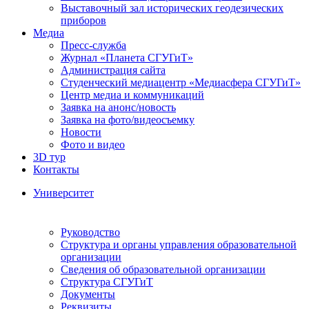
Выставочный зал исторических геодезических
приборов
Медиа
Пресс-служба
Журнал «Планета СГУГиТ»
Администрация сайта
Студенческий медиацентр «Медиасфера СГУГиТ»
Центр медиа и коммуникаций
Заявка на анонс/новость
Заявка на фото/видеосъемку
Новости
Фото и видео
3D тур
Контакты
Университет
Руководство
Структура и органы управления образовательной
организации
Сведения об образовательной организации
Структура СГУГиТ
Документы
Реквизиты