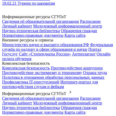
18.02.21 Турнир по шахматам
Информационные ресурсы СГУГиТ
Сведения об образовательной организации
Расписание
Личный кабинет
Молодежный информационный центр
Научно-техническая библиотека
Обращения граждан
Нормативно-правовые документы
Карта сайта
Внешние ресурсы и сервисы
Министерство науки и высшего образования РФ
Федеральная
служба по надзору в сфере образования и науки
Портал
Госуслуг
Сайт «Стипендиаты России»
Антиплагиат
Онлайн
оплата обучения
Комплексная безопасность
Комплексная безопасность
Противодействие коррупции
Противодействие экстремизму и терроризму
Охрана труда
Политика в отношении обработки персональных данных
Профилактика IT-преступлений
Интернет-портал для
противодействия слухам и фейкам
Информационные ресурсы СГУГиТ
Сведения об образовательной организации
Расписание
Личный кабинет
Молодежный информационный центр
Научно-техническая библиотека
Обращения граждан
Нормативно-правовые документы
Карта сайта