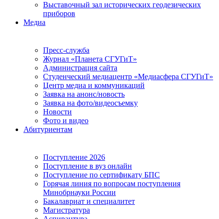
Выставочный зал исторических геодезических
приборов
Медиа
Пресс-служба
Журнал «Планета СГУГиТ»
Администрация сайта
Студенческий медиацентр «Медиасфера СГУГиТ»
Центр медиа и коммуникаций
Заявка на анонс/новость
Заявка на фото/видеосъемку
Новости
Фото и видео
Абитуриентам
Поступление 2026
Поступление в вуз онлайн
Поступление по сертификату БПС
Горячая линия по вопросам поступления
Минобрнауки России
Бакалавриат и специалитет
Магистратура
Аспирантура